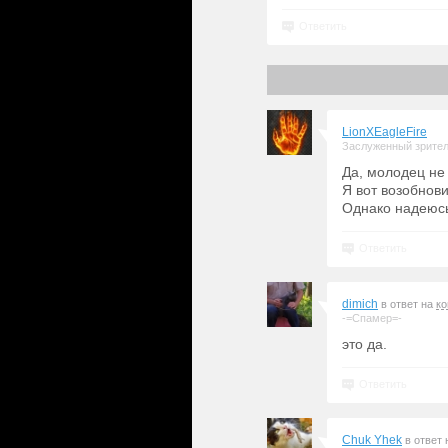
Ответить
LionXEagleFire
Заслуженный зрите
Да, молодец не 
Я вот возобнови
Однако надеюсь
Ответить
dimich
в ответ на
к
-=Спамер=-
это да.
Ответить
Chuk Yhek
в ответ