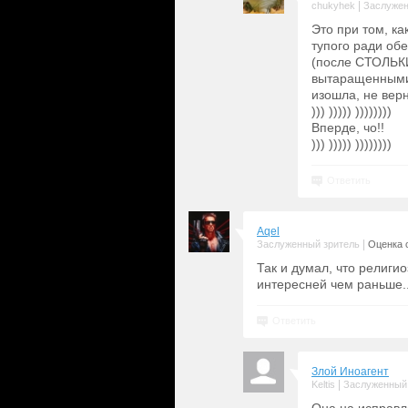
|
chukyhek
Заслужен
Это при том, к
тупого ради об
(после СТОЛЬКИ
вытаращенными 
изошла, не верн
))) ))))) ))))))))
Вперде, чо!!
))) ))))) ))))))))
Ответить
Aqel
|
Заслуженный зритель
Оценка с
Так и думал, что религио
интересней чем раньше..
Ответить
Злой Иноагент
|
Keltis
Заслуженный