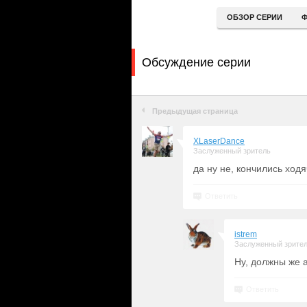
ОБЗОР СЕРИИ
Ф
Обсуждение серии
Предыдущая страница
XLaserDance
Заслуженный зритель
да ну не, кончились ход
Ответить
istrem
Заслуженный зрите
Ну, должны же 
Ответить