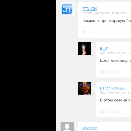
ETAJIOH
|
Rombi
Заслуженный зритель
Коммент про мерзкую ба
Ответить
El_M
Заслуженный зрите
Воот, наконец-т
Ответить
Denchik199228
Заслуженный зрите
В этом сезоне о
Ответить
Wyelmen