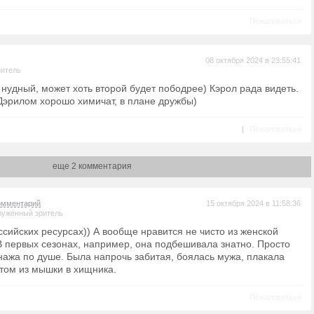
Пожаловаться
08 октября 2024 в 23:55:41
ритель
нудный, может хоть второй будет пободрее) Кэрол рада видеть.
Дэрилом хорошо химичат, в плане дружбы)
|
Пожаловаться
еще 2 комментария
омментарий
15 октября 2024 в 11:58:36
луженный зритель
ссийских ресурсах)) А вообще нравится не чисто из женской
В первых сезонах, например, она подбешивала знатно. Просто
нажа по душе. Была напрочь забитая, боялась мужа, плакала
отом из мышки в хищника.
Пожаловаться