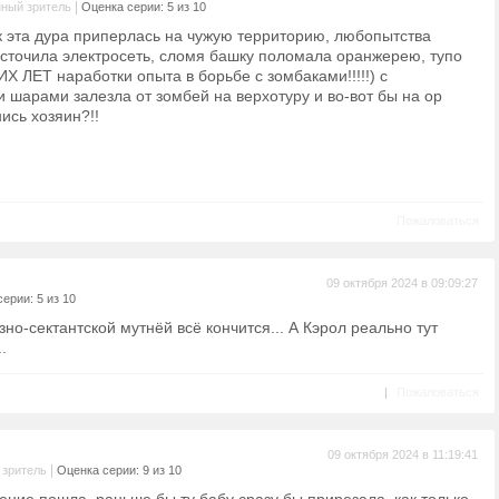
|
ный зритель
Оценка серии: 5 из 10
ак эта дура приперлась на чужую территорию, любопытства
есточила электросеть, сломя башку поломала оранжерею, тупо
Х ЛЕТ наработки опыта в борьбе с зомбаками!!!!!) с
шарами залезла от зомбей на верхотуру и во-вот бы на ор
ись хозяин?!!
Пожаловаться
09 октября 2024 в 09:09:27
ерии: 5 из 10
зно-сектантской мутнёй всё кончится... А Кэрол реально тут
.
|
Пожаловаться
09 октября 2024 в 11:19:41
|
 зритель
Оценка серии: 9 из 10