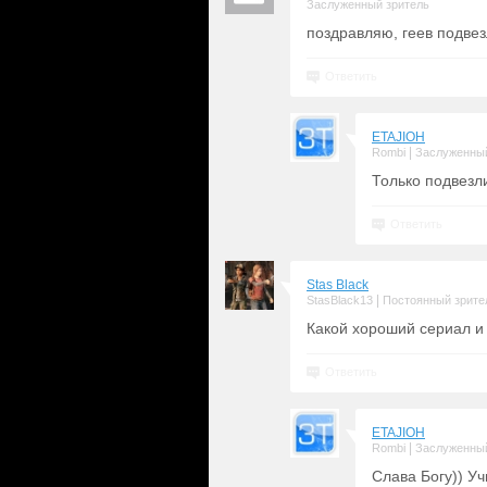
Заслуженный зритель
поздравляю, геев подвез
Ответить
ETAJIOH
|
Rombi
Заслуженный
Только подвезли
Ответить
Stas Black
|
StasBlack13
Постоянный зрите
Какой хороший сериал и 
Ответить
ETAJIOH
|
Rombi
Заслуженный
Слава Богу)) Уч