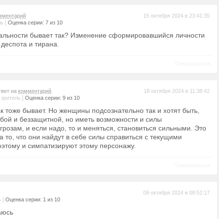
мментарий
15 октября 2024 в 23:41:35
|
ль
Оценка серии: 7 из 10
реальности бывает так? Изменение сформировавшийся личности
деспота и тирана.
Пожаловаться
твет на
комментарий
18 октября 2024 в 11:38:42
|
 зритель
Оценка серии: 9 из 10
к тоже бывает. Но женщины подсознательно так и хотят быть,
абой и беззащитной, но иметь возможности и силы
грозам, и если надо, то и меняться, становиться сильными. Это
 то, что они найдут в себе силы справиться с текущими
этому и симпатизируют этому персонажу.
Пожаловаться
09 октября 2024 в 08:52:17
|
ь
Оценка серии: 1 из 10
аюсь