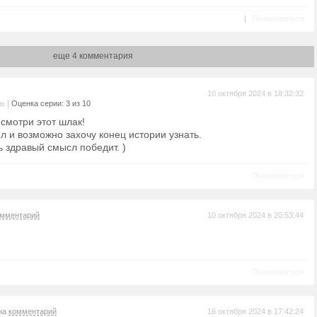
|
Пожаловаться
еще 4 комментария
10 октября 2024 в 18:32:32
|
ль
Оценка серии: 3 из 10
смотри этот шлак!
л и возможно захочу конец истории узнать.
 здравый смысл победит. )
Пожаловаться
омментарий
10 октября 2024 в 20:53:44
Пожаловаться
 на
комментарий
16 октября 2024 в 17:42:24