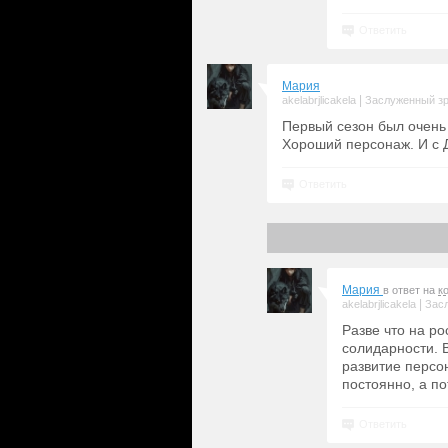
Ответить
Мария
|
akelabrjlicakela
Заслуженный з
Первый сезон был очень 
Хороший персонаж. И с 
Ответить
Мария
в ответ на
к
|
akelabrjlicakela
Зас
Разве что на ро
солидарности. 
развитие персо
постоянно, а п
Ответить