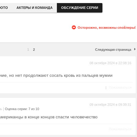
ОТО
АКТЕРЫ И КОМАНДА
ОБСУЖДЕНИЕ СЕРИИ
Осторожно, возможны спойлеры!
1
2
Следующая страница
08 октября 2024 в 22:08:16
ячие, но нет продолжают сосать кровь из пальцев мумии
|
Пожаловаться
09 октября 2024 в 09:39:31
|
ль
Оценка серии: 7 из 10
американцы в конце концов спасти человечество
Пожаловаться