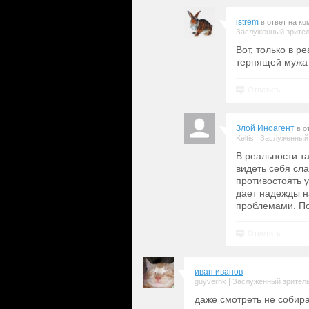
istrem
в ответ на
ко
Заслуженный зрите
Вот, только в 
терпящей мужа 
Ответить
Злой Иноагент
в о
|
Keltis
Заслуженный
В реальности та
видеть себя сл
противостоять у
дает надежды на
проблемами. По
Ответить
иван иванов
|
guyvernk
Заслуженный зрител
даже смотреть не собир