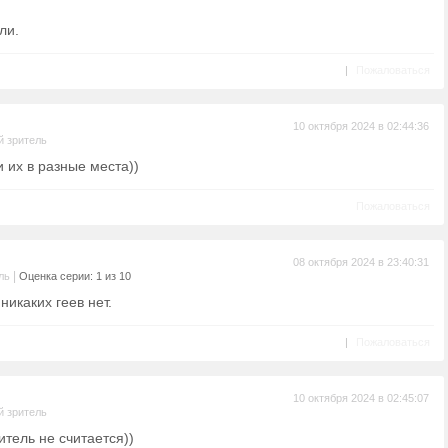
ли.
|
Пожаловаться
10 октября 2024 в 02:44:36
 зритель
 их в разные места))
Пожаловаться
08 октября 2024 в 23:40:31
|
ль
Оценка серии: 1 из 10
никаких геев нет.
|
Пожаловаться
10 октября 2024 в 02:45:07
 зритель
итель не считается))