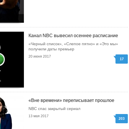
Канал NBC вывесил осеннее расписание
«Черный список», «Слепое пятно» и «Это мы»
получили даты премьер
20 июня 2017
17
«Вне времени» переписывает прошлое
NBC спас закрытый сериал
13 мая 2017
203