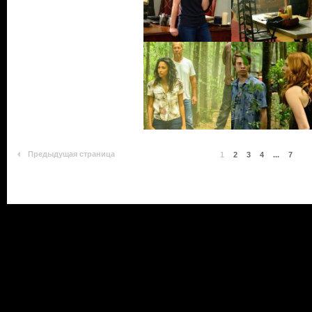
Предыдущая страница
1
2
3
4
...
7