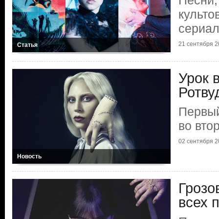
Песни,
культо
сериа
21 сентября 2
Статья
Урок 
Ротву
Первый
во вто
02 сентября 2
Новость
Грозо
всех 