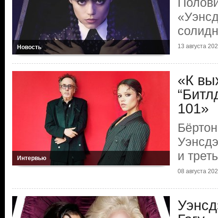
Полови
«Уэнсд
солидн
13 августа 20
Новость
«К вы
“Битл
101»
Бёртон
Уэнсдэ
и трет
Интервью
08 августа 20
Уэнсд