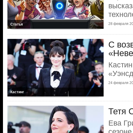
высказ
технол
28 февраля 2
Статья
С воз
«Нев
Кастин
«Уэнс
24 февраля 2
Кастинг
Тетя 
Ева Гр
сезоне