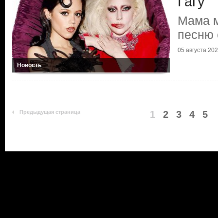
Гагу
Мама м
песню 
05 августа 20
Новость
Предыдущая страница
1
2
3
4
5