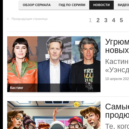
ОБЗОР СЕРИАЛА
ГИД ПО СЕРИЯМ
НОВОСТИ
ВИДЕ
Предыдущая страница
1
2
3
4
5
Угрюм
новых
Кастин
«Уэнс
10 апреля 20
Кастинг
Самые
продю
Те, ко