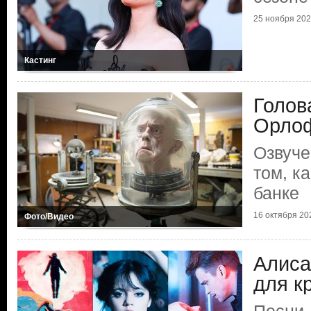
25 ноября 20
Кастинг
Голов
Орло
Озвуче
том, к
банке
16 октября 20
Фото/Видео
Алиса
для к