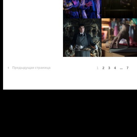
Предыдущая страница
1
2
3
4
...
7