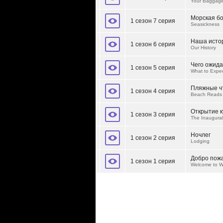
Your Baggag
Морская б
1 сезон 7 серия
Seasickness
Наша исто
1 сезон 6 серия
Our History
Чего ожида
1 сезон 5 серия
What to Expec
Пляжные ч
1 сезон 4 серия
Beach Reads
Открытие к
1 сезон 3 серия
The Inaugura
Ночлег
1 сезон 2 серия
Lodging
Добро пожа
1 сезон 1 серия
Welcome to W