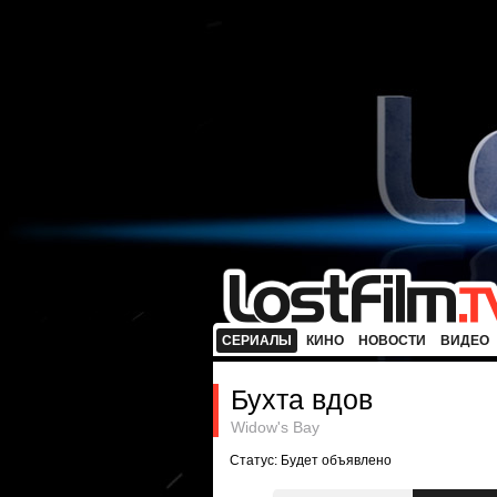
СЕРИАЛЫ
КИНО
НОВОСТИ
ВИДЕО
Бухта вдов
Widow's Bay
Статус: Будет объявлено