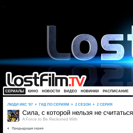
СЕРИАЛЫ
КИНО
НОВОСТИ
ВИДЕО
НОВИНКИ
РАСПИСАНИЕ
ЛЮДИ ИКС ’97
ГИД ПО СЕРИЯМ
2 СЕЗОН
2 СЕРИЯ
Сила, с которой нельзя не считаться
A Force to Be Reckoned With
Предыдущая серия