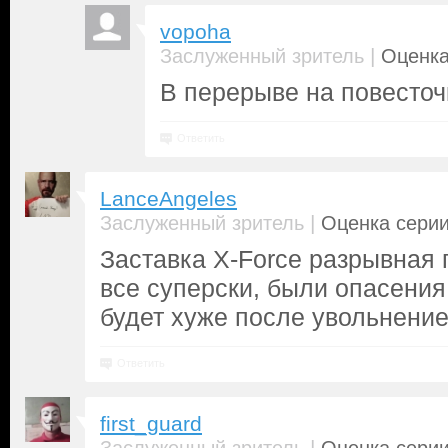
vopoha
|
Заслуженный зритель
Оценка
В перерыве на повесточ
Ответить
LanceAngeles
|
Заслуженный зритель
Оценка серии
Заставка X-Force разрывная 
все суперски, были опасения
будет хуже после увольнени
Ответить
first_guard