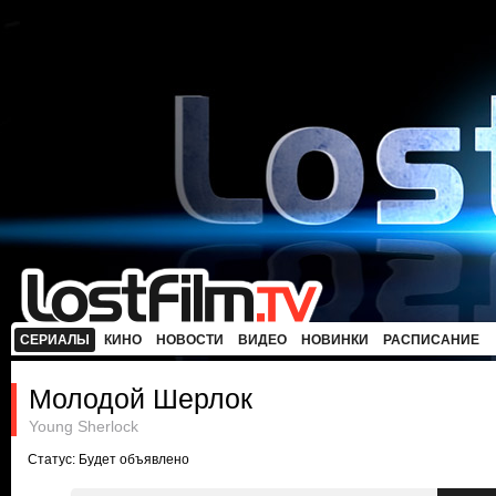
СЕРИАЛЫ
КИНО
НОВОСТИ
ВИДЕО
НОВИНКИ
РАСПИСАНИЕ
Молодой Шерлок
Young Sherlock
Статус: Будет объявлено