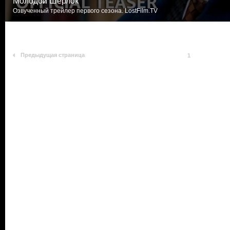
Молодой Шерлок
Озвученный трейлер первого сезона. LostFilm.TV
Предыдущая страница
1