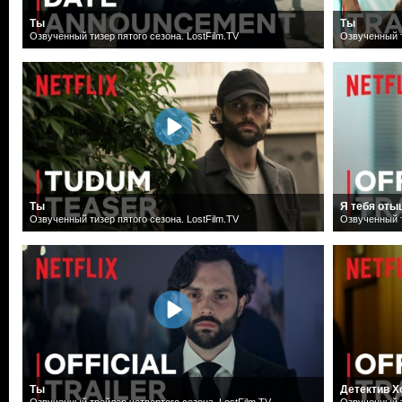
Ты
Ты
Озвученный тизер пятого сезона. LostFilm.TV
Озвученный т
Ты
Я тебя оты
Озвученный тизер пятого сезона. LostFilm.TV
Озвученный т
Ты
Детектив Х
Озвученный трейлер четвертого сезона. LostFilm.TV
Озвученный т