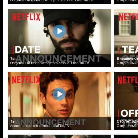
Ты
Внешние о
Озвученный тизер четвертого сезона. LostFilm.TV
Озвученный т
Ты
Сто лет од
Анонс четвертого сезона. LostFilm.TV
Озвученный т