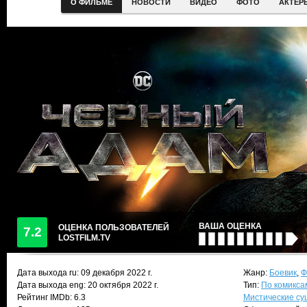
О ФИЛЬМЕ
НОВОСТИ
ВИДЕО
ФОТО
АКТЕР
ВАША ОЦЕНКА
ОЦЕНКА ПОЛЬЗОВАТЕЛЕЙ
7.2
LOSTFILM.TV
Дата выхода ru:
09 декабря 2022
г.
Жанр:
Боевик
,
Ф
Дата выхода eng: 20 октября 2022 г.
Тип:
По комикса
Рейтинг IMDb: 6.3
Мистические су