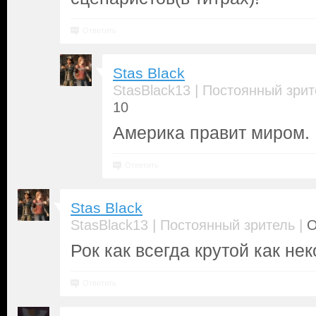
Ответить
Stas Black
|
StasBlack13
Постоянный зрит
10
Америка правит миром.
Ответить
Stas Black
|
|
StasBlack13
Постоянный зритель
О
Рок как всегда крутой как нек
Ответить