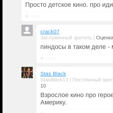
Просто детское кино. про иди
Ответить
crack07
|
Заслуженный зритель
Оценка
пиндосы в таком деле - 
Ответить
Stas Black
|
StasBlack13
Постоянный зрит
10
Взрослое кино про герое
Америку.