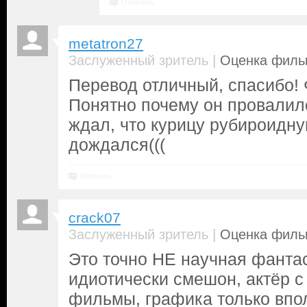
Ответить
metatron27
|
Заслуженный зритель
Оценка фильм
Перевод отличный, спасибо!
Понятно почему он провалил
ждал, что курицу рубироидну
дождался(((
Ответить
crack07
|
Заслуженный зритель
Оценка фильм
Это точно НЕ научная фанта
идиотически смешон, актёр с
фильмы, графика только вполн