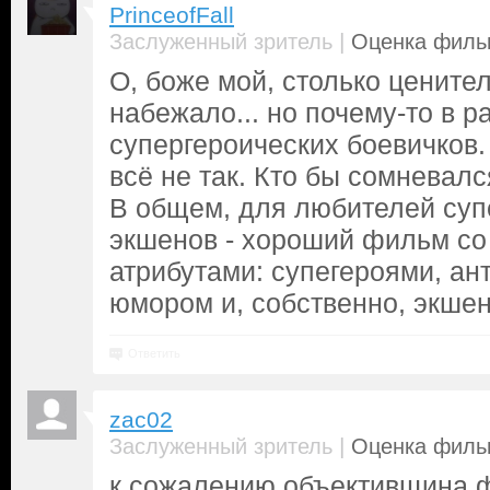
PrinceofFall
|
Заслуженный зритель
Оценка фильм
О, боже мой, столько цените
набежало... но почему-то в р
супергероических боевичков. 
всё не так. Кто бы сомневалс
В общем, для любителей суп
экшенов - хороший фильм с
атрибутами: супегероями, ан
юмором и, собственно, экше
Ответить
zac02
|
Заслуженный зритель
Оценка фильм
к сожалению объективщина ф