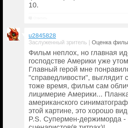
10.
Ответить
u2845828
|
Заслуженный зритель
Оценка фильм
Фильм неплох, но главная и
господстве Америки уже утомл
Главный герой мне понравилс
"справедливости", выглядит 
тоже время, фильм сам обли
лицимерие Америки... Планка
американского синиматографа
этой картине, это хорошо вид
P.S. Супермен-держиморда - 
сценаристов(в титрах)!