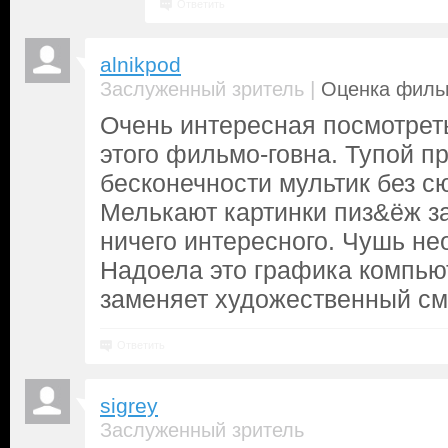
Ответить
alnikpod
|
Заслуженный зритель
Оценка фильм
Очень интересная посмотрет
этого фильмо-говна. Тупой п
бесконечности мультик без с
Мелькают картинки пиз&ёж з
ничего интересного. Чушь не
Надоела это графика компью
заменяет художественный с
Ответить
sigrey
Заслуженный зритель