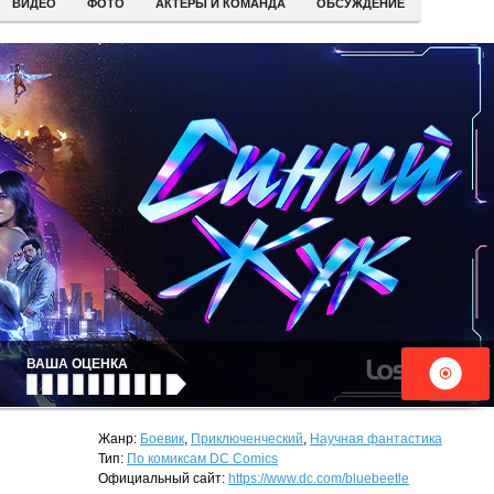
ВИДЕО
ФОТО
АКТЕРЫ И КОМАНДА
ОБСУЖДЕНИЕ
ВАША ОЦЕНКА
Жанр:
Боевик
,
Приключенческий
,
Научная фантастика
Тип:
По комиксам DC Comics
Официальный сайт:
https://www.dc.com/bluebeetle