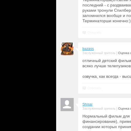
последний - с раздваив
руками тронули Спилбер
запомнился вообще и по
Терминаторши конечно:)
Ответить
bazass
|
Заслуженный зритель
Оценка 
отличный детский фильм
всяко лучше телепузиков
озвучка, как всегда - вы
Ответить
Shisai
|
Заслуженный зритель
Оценка 
Нормальный фильм для п
финансирование), пример
создании которых прини