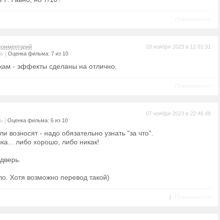
Пожаловаться
комментарий
20 ноября 2023 в 12:01:31
|
ль
Оценка фильма: 7 из 10
ам - эффекты сделаны на отлично.
Пожаловаться
07 ноября 2023 в 22:46:48
|
ль
Оценка фильма: 6 из 10
и возносят - надо обязательно узнать "за что".
ка... либо хорошо, либо никак!
 дверь.
о. Хотя возможно перевод такой)
|
Пожаловаться