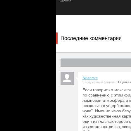
ик
Драма
Какой шок настигает обоих, когда 
этого момента у Рейеса действитель
экзоскелетом, у него появились уни
семьей. И у юноши нет времени на 
вернуть реликвию…
Последние комментарии
Skiadram
|
Заслуженный зритель
Оценка 
Если говорить о мексика
по сравнению с этим фил
ламповая атмосфера и ку
несколько в ущерб экшену
жуке". Именно из-за безу
как художественная карт
один из главных героев 
известная актрисса, зве