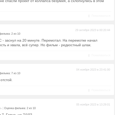
 не спасли проект от коллапса безумия, а схлопнулись в этом
|
Пожаловаться
29 октября 2023 в 00:20:44
фильма: 2 из 10
- заснул на 20 минуте. Перемотал. На перемотке начал
есть и хвала, всё супер. Но фильм - редкостный шлак.
|
Пожаловаться
04 ноября 2023 в 23:41:00
фильма: 7 из 10
 отстой.
|
Пожаловаться
05 ноября 2023 в 13:29:01
|
ль
Оценка фильма: 2 из 10
 7. Гавно, но 7/10?