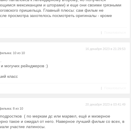
ающимся мексиканцем и шторами) и еще они своими грязными
оговского пришельца. Главный плюсы: сам фильм не
сле просмотра захотелось посмотреть оригиналы - кроме
|
Пожаловаться
16 декабря 2023 в 21:29:53
фильма: 10 из 10
.
 и могучих рейнджеров :)
сший класс
|
Пожаловаться
20 декабря 2023 в 03:41:49
фильма: 8 из 10
одростков ( по меркам дс или марвел, ещё и мизерное
но такое и ожидал от него. Наверное лучший фильм со всех, в
мали участие латиносы.