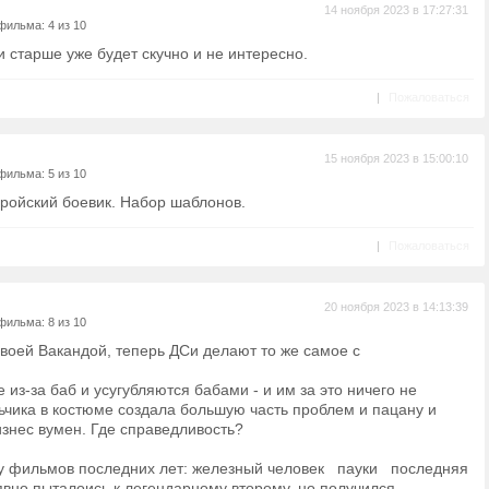
14 ноября 2023 в 17:27:31
фильма: 4 из 10
и старше уже будет скучно и не интересно.
|
Пожаловаться
15 ноября 2023 в 15:00:10
фильма: 5 из 10
ройский боевик. Набор шаблонов.
|
Пожаловаться
20 ноября 2023 в 14:13:39
фильма: 8 из 10
воей Вакандой, теперь ДСи делают то же самое с
з-за баб и усугубляются бабами - и им за это ничего не
ьчика в костюме создала большую часть проблем и пацану и
изнес вумен. Где справедливость?
у фильмов последних лет: железный человек пауки последняя
вно пыталоись к легендарному второму, но получился