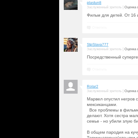
plastun8
|
Заслуженный зритель
Оценка 
Фильм для детей. От 16 
Ответить
StpSlava777
|
Заслуженный зритель
Оценка 
Посредственный суперге
Ответить
Rolar2
|
Заслуженный зритель
Оценка 
Марвел опустил негров с
мексиканцами.
Все проблемы в фильме и
делают. Хотя сестра мал
семье - но убили злую б
В общем пародия на куч
Терминаторша(отсылки я