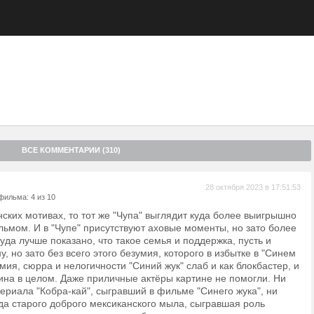
Скарабей выбирает неприметного парня своим новым носителем. С
но начинается новая жизнь, ведь в его позвоночник вживлен чип с
кальные способности, а все головорезы Корд охотятся за ним и его
долгое обучение — разгневанная Виктория готова на все, лишь бы
ВСЕ КОММЕНТАРИИ (310)
28 октября 2023 в 17:51:53
фильма: 4 из 10
нских мотивах, то тот же "Чупа" выглядит куда более выигрышно
ьмом. И в "Чупе" присутствуют аховые моменты, но зато более
да лучше показано, что такое семья и поддержка, пусть и
, но зато без всего этого безумия, которого в избытке в "Синем
мия, сюрра и нелогичности "Синий жук" слаб и как блокбастер, и
ина в целом. Даже приличные актёры картине не помогли. Ни
сериала "Кобра-кай", сыгравший в фильме "Синего жука", ни
зда старого доброго мексиканского мыла, сыгравшая роль