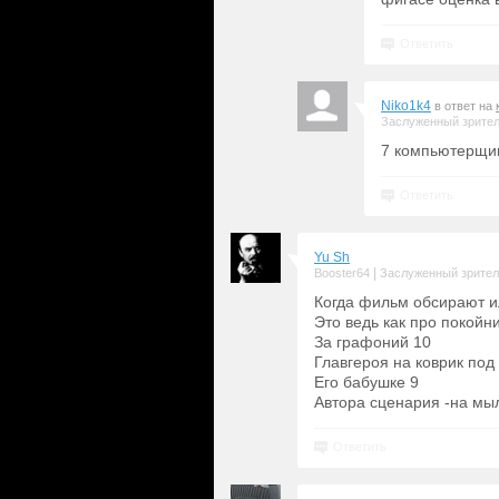
Ответить
Niko1k4
в ответ на
Заслуженный зрите
7 компьютерщик
Ответить
Yu Sh
|
Booster64
Заслуженный зрите
Когда фильм обсирают ил
Это ведь как про покойни
За графоний 10
Главгероя на коврик под
Его бабушке 9
Автора сценария -на мыл
Ответить