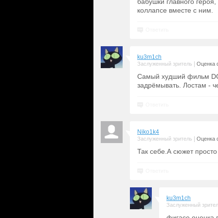
бабушки главного героя,
коллапсе вместе с ним.
Ответить
ku3m1ch
|
Заслуженный зритель
Оценка 
Самый худший фильм DC 
задрёмывать. Лостам - ч
Ответить
Niko1k4
|
Заслуженный зритель
Оценка 
Так себе.А сюжет просто
Ответить
ku3m1ch
Заслуженный зрите
фигасе оценка в