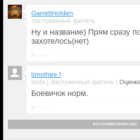
GarrettHolden
Заслуженный зритель
Ну и название) Прям сразу п
захотелось(нет)
Ответить
timothee f
|
|
timfa
Заслуженный зритель
Оценка
Боевичок норм.
Ответить
ВСЕ КОММЕНТАРИИ (103)