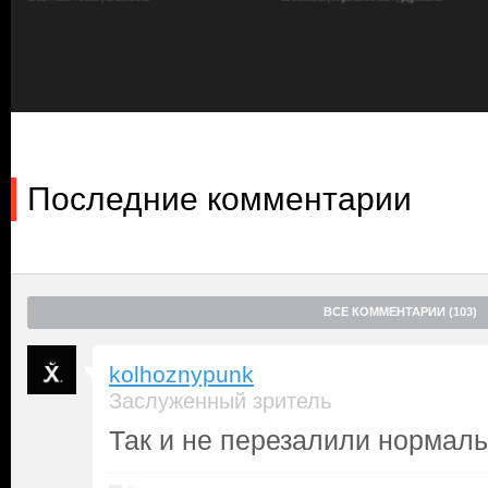
связанная с его собственным сыном, так что терять ему нечего
не догадываясь, что это задание навсегда изменит его жизнь. 
силы, чтобы заблокировать город, а отец похищенного ребенка 
поэтому он не сможет расплатиться с Рейком. Тайлер, несмотря
отказывается бросить мальчика в беде и пускается с ним в бег
немногочисленных союзников. Тем временем за голову Ови наз
Последние комментарии
ВСЕ КОММЕНТАРИИ (103)
kolhoznypunk
Заслуженный зритель
Так и не перезалили нормал