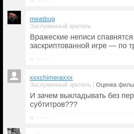
Ответить
meatbug
Заслуженный зритель
Вражеские неписи спавнятся, 
заскриптованной игре — по т
Ответить
xxxchimeraxxx
|
Заслуженный зритель
Оценка фильм
И зачем выкладывать без пер
субтитров???
Ответить