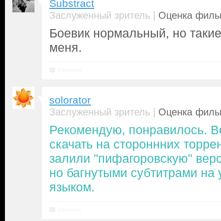
Substract
|
Заслуженный зритель
Оценка фильм
Боевик нормальный, но таки
меня.
Ответить
solorator
|
Заслуженный зритель
Оценка фильм
Рекомендую, понравилось. 
скачать на стороннних торре
залили "пифагоровскую" вер
но багнутыми субтитрами на 
языком.
Ответить