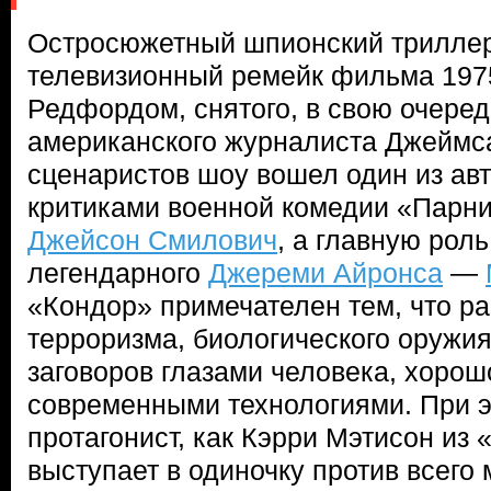
Остросюжетный шпионский триллер
телевизионный ремейк фильма 1975
Редфордом, снятого, в свою очеред
американского журналиста Джеймса
сценаристов шоу вошел один из ав
критиками военной комедии «Парни
Джейсон Смилович
, а главную рол
легендарного
Джереми Айронса
—
«Кондор» примечателен тем, что р
терроризма, биологического оружи
заговоров глазами человека, хорош
современными технологиями. При э
протагонист, как Кэрри Мэтисон из 
выступает в одиночку против всего 