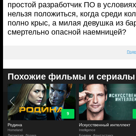
простой разработчик ПО в условиях,
нельзя положиться, когда среди ко
полно крыс, а милая девушка из ба
смертельно опасной наемницей?
Поде
Похожие фильмы и сериалы
9
Родина
Искусственный интеллект
Homeland
Intelligence
в
Детектив, Драма
Боевик, Фантастика