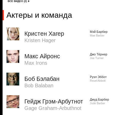
ВСЕ ВИДЕО (2)
Актеры и команда
Мэй Барбер
Кристен Хагер
Mae Barber
Kristen Hager
Джо Тёрнер
Макс Айронс
Joe Turner
Max Irons
Руэл Эббот
Боб Бэлабан
Reuel Abbott
Bob Balaban
Джуд Барбер
Гейдж Грэм-Арбутнот
Jude Barber
Gage Graham-Arbuthnot