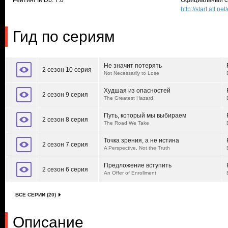
Рейтинг IMDb: 7.8
Официальный с
http://start.att.n
Гид по сериям
Не значит потерять
2 сезон 10 серия
Not Necessarily to Lose
Худшая из опасностей
2 сезон 9 серия
The Greatest Hazard
Путь, который мы выбираем
2 сезон 8 серия
The Road We Take
Точка зрения, а не истина
2 сезон 7 серия
A Perspective, Not the Truth
Предложение вступить
2 сезон 6 серия
An Offer of Enrollment
ВСЕ СЕРИИ (20)
Описание