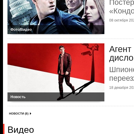
Постер
«Конд
08 октября 202
Фото/Видео
Агент
дисло
Шпионс
переез
18 декабря 202
Новость
НОВОСТИ (8)
Видео