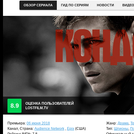
ОБЗОР СЕРИАЛА
ГИД ПО СЕРИЯМ
НОВОСТИ
ВИДЕ
ОЦЕНКА ПОЛЬЗОВАТЕЛЕЙ
8.9
LOSTFILM.TV
Премьера:
06 июня 2018
Жанр:
Драма
,
Т
Канал, Страна:
Audience Network
,
Epix
(США)
Тип:
Шпионы
,
По