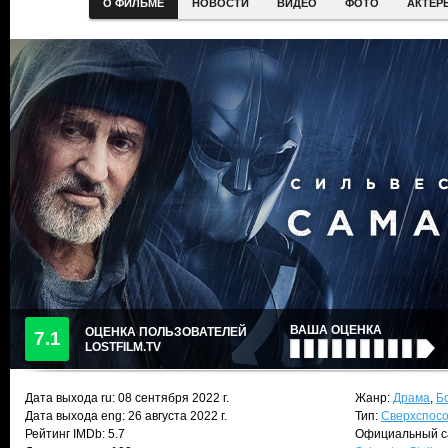
О ФИЛЬМЕ
НОВОСТИ
ВИДЕО
ФОТО
АКТЕР
ВАША ОЦЕНКА
ОЦЕНКА ПОЛЬЗОВАТЕЛЕЙ
7.1
LOSTFILM.TV
Дата выхода ru:
08 сентября 2022
г.
Жанр:
Драма
,
Б
Дата выхода eng: 26 августа 2022 г.
Тип:
Сверхспос
Рейтинг IMDb: 5.7
Официальный с