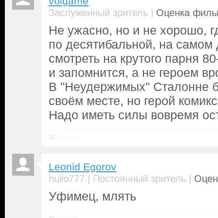
volgame
|
Заслуженный зритель
Оценка фильм
Не ужасно, но и не хорошо, г
по десятибальной, на самом
смотреть на крутого парня 80
и запомнится, а не героем вр
В "Неудержимых" Сталонне б
своём месте, но герой комикса
Надо иметь силы вовремя ос
Ответить
Leonid Egorov
|
|
huilo777
Постоянный зритель
Оцен
Уфимец, млять