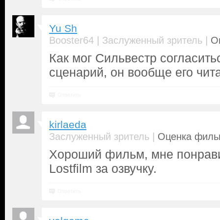
Yu Sh
|
|
Booster64
Заслуженный зритель
О
Как мог Сильвестр согласить
сценарий, он вообще его чит
Ответить
kirlaeda
|
Заслуженный зритель
Оценка фильм
Хороший фильм, мне понрав
Lostfilm за озвучку.
Ответить