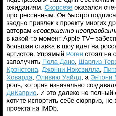
ожиданиям,
Скорсезе
оказался оче
прогрессивным. Он быстро подписал
заодно привлек к проекту многих др
авторам
«совершенно неоправданн
в какой-то момент Apple TV+ забесп
большая ставка в шоу идет на рос
артистов. Упрямый
Роген
стоял на 
заполучить
Пола Дано
,
Шарлиз Тер
Крэнстона
,
Джонни Ноксвилла
,
Пит
Ховарда
,
Оливию Уайлд
, а
Энтони 
роль, которая изначально создава
ДиКаприо
. И это далеко не полный
хотите испортить себе сюрприз, не
проекта на IMDb.