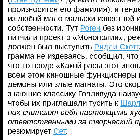
произносится его фамилия), и тен
из любой мало-мальски известной 
собственности. Тут
Роген
без иронии
питчили проект о «Монополии», ре
должен был выступить
Ридли Скотт
грамма не издеваясь, сообщил, что
что-то вроде «Какой расы этот ино
всем этом киношные функционеры в
демоны или злые магнаты. Это ско
знающие классику Голливуда наизу
чтобы их приглашали тусить к
Шарл
них считают себя настоящими ху
ответственными за творческий п
резюмирует
Сет
.