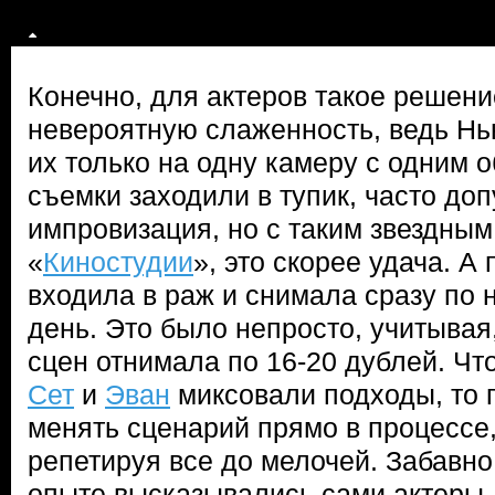
Конечно, для актеров такое решени
невероятную слаженность, ведь Н
их только на одну камеру с одним 
съемки заходили в тупик, часто до
импровизация, но с таким звездным 
«
Киностудии
», это скорее удача. А
входила в раж и снимала сразу по 
день. Это было непросто, учитывая,
сцен отнимала по 16-20 дублей. Ч
Сет
и
Эван
миксовали подходы, то 
менять сценарий прямо в процессе,
репетируя все до мелочей. Забавно
опыте высказывались сами актеры