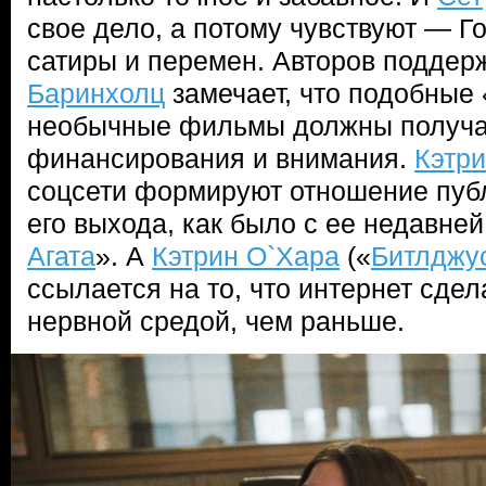
свое дело, а потому чувствуют — Г
сатиры и перемен. Авторов поддерж
Баринхолц
замечает, что подобные
необычные фильмы должны получа
финансирования и внимания.
Кэтри
соцсети формируют отношение публ
его выхода, как было с ее недавне
Агата
». А
Кэтрин О`Хара
(«
Битлджу
ссылается на то, что интернет сдел
нервной средой, чем раньше.