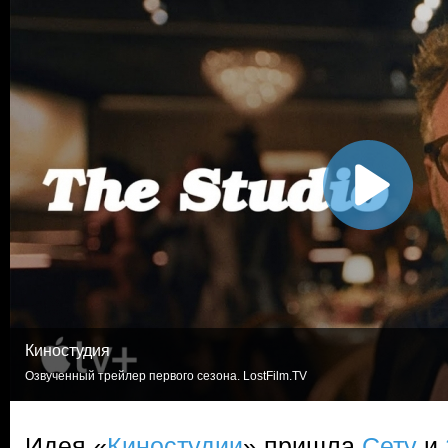
Киностудия
Озвученный трейлер первого сезона. LostFilm.TV
Идея «
Киностудии
» пришла
Сету
и