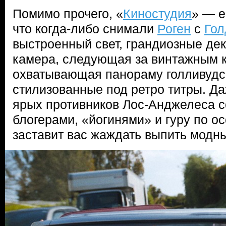
Помимо прочего, «
Киностудия
» — е
что когда-либо снимали
Роген
с
Гол
выстроенный свет, грандиозные де
камера, следующая за винтажным к
охватывающая панораму голливудс
стилизованные под ретро титры. Да
ярых противников Лос-Анджелеса с
блогерами, «йогинями» и гуру по ос
заставит вас жаждать выпить модны