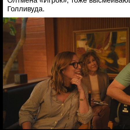
Олтмена «Игрок», тоже высмеиваю
Голливуда.