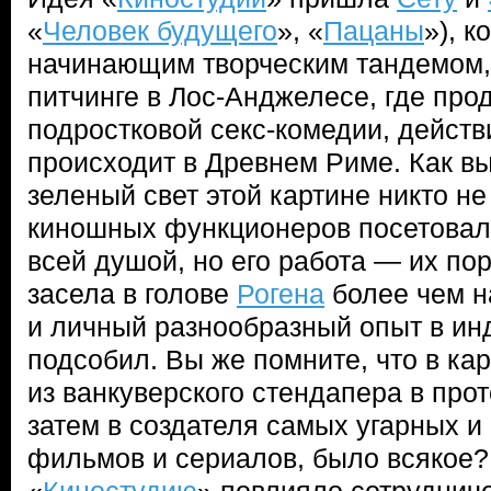
«
Человек будущего
», «
Пацаны
»), к
начинающим творческим тандемом,
питчинге в Лос-Анджелесе, где про
подростковой секс-комедии, действ
происходит в Древнем Риме. Как вы
зеленый свет этой картине никто не
киношных функционеров посетовал
всей душой, но его работа — их по
засела в голове
Рогена
более чем н
и личный разнообразный опыт в ин
подсобил. Вы же помните, что в ка
из ванкуверского стендапера в про
затем в создателя самых угарных и
фильмов и сериалов, было всякое?