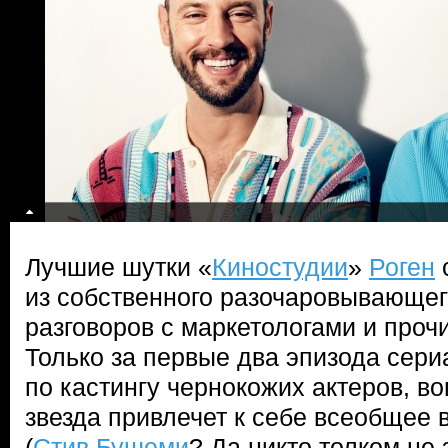
Лучшие шутки «
Киностудии
»
Роген
из собственного разочаровывающего
разговоров с маркетологами и проч
Только за первые два эпизода сери
по кастингу чернокожих актеров, во
звезда привлечет к себе всеобщее 
(
Стив Бушеми
? Да никто толком не 