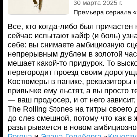
30 марта 2025 г.
Премьера сериала «
Все, кто когда-либо был причастен
сейчас испытают кайф (и боль) узн
себе: вы снимаете амбициозную сц
непрерывным дублем в золотой час,
мешает какой-то придурок. То выско
перегородит проезд своим дорогущ
Костюмеры в панике, реквизиторы н
привычке ему льстят, а вы просто т
— ваш продюсер, и от него зависит,
The Rolling Stones на титры своего
до слез смешной, потому что как в 
разыгрывается в новом амбициозн
Рогена
и
Эвана Голдберга
«
Киност