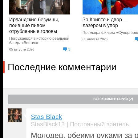
Ирландские безумцы,
За Крипто и двор —
поившие пивом
лазером в упор
отрубленные головы
Премьера фильма «Супергёрл
Погружаемся в историю реальной
03 августа 2026
банды «Вестис»
05 августа 2026
3
Последние комментарии
ВСЕ КОММЕНТАРИИ (2)
Stas Black
|
StasBlack13
Постоянный зритель
Молодец, обеими руками за 