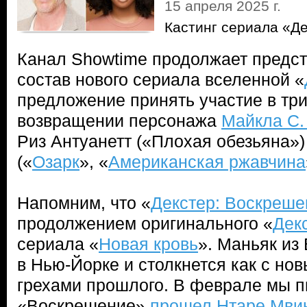
15 апреля 2025 г.
Кастинг сериала «Д
Канал Showtime продолжает предст
состав нового сериала вселенной «
предложение принять участие в т
возвращении персонажа
Майкла С.
Риз Антуанетт («Плохая обезьяна»)
(«
Озарк
», «
Американская ржавчина
Напомним, что «
Декстер: Воскреше
продолжением оригинального «
Дек
сериала «
Новая кровь
». Маньяк из
в Нью-Йорке и столкнется как с нов
грехами прошлого. В феврале мы п
«Воскрешение»
прошел
Нтаре Мви