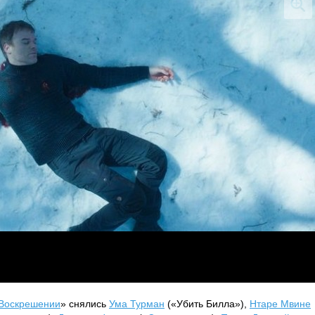
Воскрешении
» снялись
Ума Турман
(«Убить Билла»),
Нтаре Мвине