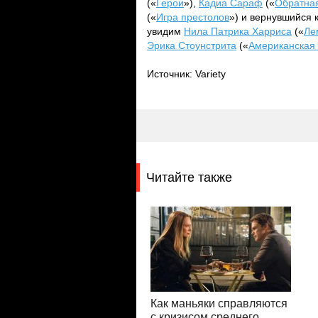
(«
Герои
»),
Кадиа Сараф
(«
Обратная
(«
Игра престолов
») и вернувшийся 
увидим
Нила Патрика Харриса
(«
Ле
Эрика Стоунстрита
(«
Американская
Источник: Variety
Читайте также
Как маньяки справляются
с кризисом среднего