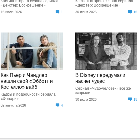
Кастинг второго сезона сериала
Кастинг второго сезона сериала
«Декстер: Воскрешение»
«Декстер: Воскрешение»
16 июля 2026
1
30 июня 2026
16
Как Пьер и Чандлер
В Disney передумали
нашли свой «Эбботт и
насчет чудес
Костелло» вайб
Сериал «Чудо-человек» все же
закрыли
Кадры и подробности сериала
«Фонари»
30 июля 2026
15
02 августа 2026
4