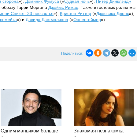
 сторона
»),
Доминик Фумуса
(«
Судная ночь
»),
Питер Динклэйдж
к образу Гарри Моргана
Джеймс Римар
. Также в гостевых ролях мы
мони Сникет: 33 несчастья
»),
Кристен Риттер
(«
Джессика Джонс
»),
 семейка
») и
Давида Дастмалчана
(«
Оппенгеймер
»).
Поделиться:
Одним маньяком больше
Знакомая незнакомка