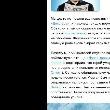
Мы долго потчевали вас новостями 
«
Декстера
», и наконец пришло врем
Объяснять, как он оказался таким 
серия «
Воскрешения
» выйдет в это
на Showtime. Шоураннером кримин
главную роль вновь сыграл харизм
Почему многих зрителей смутило во
поймал пулю в конце «
Новой крови
Филлипс
подтвердил, что герой уме
чести вернется и попытается исправ
Олкотт
). Согласно официальному ло
недель после того как Морган был 
отправиться на поиски пропавшего 
Зайас
) нагонит его. Тем не менее 
собственного Темного попутчика в Н
объединить усилия.