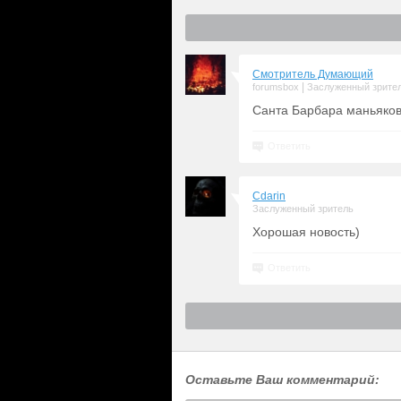
Смотритель Думающий
|
forumsbox
Заслуженный зрите
Санта Барбара маньяков
Ответить
Cdarin
Заслуженный зритель
Хорошая новость)
Ответить
Оставьте Ваш комментарий: