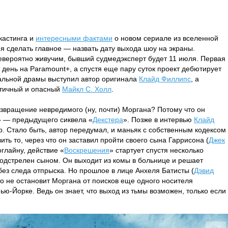
кастинга и
интересными фактами
о новом сериале из вселенной
я сделать главное — назвать дату выхода шоу на экраны.
невероятно живучим, бывший судмедэксперт будет 11 июля. Первая
т день на Paramount+, а спустя еще пару суток проект дебютирует
альной драмы выступил автор оригинала
Клайд Филлипс
, а
атичный и опасный
Майкл С. Холл
.
звращение невредимого (ну, почти) Моргана? Потому что он
» — предыдущего сиквела «
Декстера
». Позже в интервью
Клайд
р. Стало быть, автор передумал, и маньяк с собственным кодексом
ить то, через что он заставил пройти своего сына Гаррисона (
Джек
глайну, действие «
Воскрешения
» стартует спустя несколько
подстрелен сыном. Он выходит из комы в больнице и решает
без следа отпрыска. Но прошлое в лице Анхеля Батисты (
Дэвид
это не остановит Моргана от поисков еще одного носителя
ью-Йорке. Ведь он знает, что выход из тьмы возможен, только если