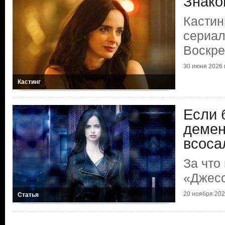
Знако
Кастин
сериал
Воскр
30 июня 2026 г
Кастинг
Если 
демен
всоса
За что
«Джес
20 ноября 2025
Статья