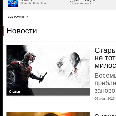
Директор Рокуэл
Sonic the Hedgehog 3
Director Rockwell
ВСЕ РОЛИ (9)
Новости
Стары
не то
мило
Восемь
прибли
заново
Статья
06 июля 2026 г