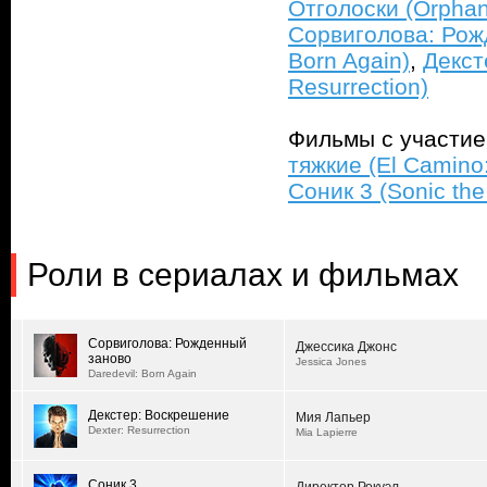
Отголоски (Orphan
Сорвиголова: Рожд
Born Again)
,
Декст
Resurrection)
Фильмы с участи
тяжкие (El Camino
Соник 3 (Sonic th
Роли в сериалах и фильмах
Сорвиголова: Рожденный
Джессика Джонс
заново
Jessica Jones
Daredevil: Born Again
Декстер: Воскрешение
Мия Лапьер
Dexter: Resurrection
Mia Lapierre
Соник 3