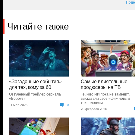
Поде
Читайте также
«Загадочные события»
Самые влиятельные
для тех, кому за 60
продюсеры на ТВ
Озвученный трейлер сериала
Те, кого ИИ пока не заменит,
«Бороуз»
высказали свое «фи» новым
технологиям
11 мая 2026
10
28 февраля 2026