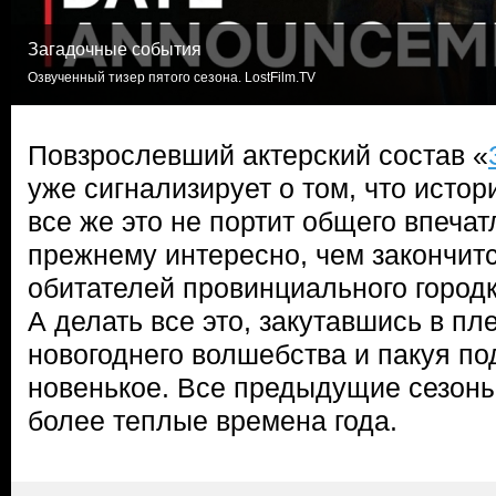
Загадочные события
Озвученный тизер пятого сезона. LostFilm.TV
Повзрослевший актерский состав «
уже сигнализирует о том, что исто
все же это не портит общего впеча
прежнему интересно, чем закончит
обитателей провинциального городк
А делать все это, закутавшись в пл
новогоднего волшебства и пакуя по
новенькое. Все предыдущие сезоны
более теплые времена года.