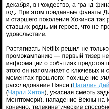
декабря, в Рождество, а гранд-фин
год. При этом преданные фанаты Д
и старшего поколения Хокинса так
ставших родными героев, что не пр
удовольствие.
Растягивать Netflix решил не только
промокампанию — первый тизер не
информации о событиях предстоящ
этого он напоминает о ключевых и
моментах прошлого: похищение Уил
расследование Нэнси (
Наталия Да
(
Чарли Хитон
), ужасная смерть за
Монтгомери), нападение Векны на М
конечно, телекинетические способн