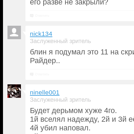
его разве не закрыли?
Ответить
nick134
Заслуженный зритель
блин я подумал это 11 на скр
Райдер..
Ответить
ninelle001
Заслуженный зритель
Будет дерьмом хуже 4го.
1й вселял надежду, 2й и 3й е
4й убил наповал.