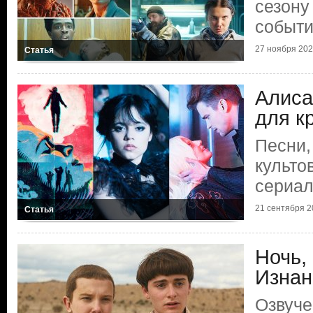
сезону
событ
27 ноября 2025
Статья
Алиса
для к
Песни,
культо
сериа
21 сентября 20
Статья
Ночь,
Изнан
Озвуче