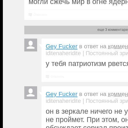
могли сжечь мир в огне ядер
Ответить
еще 3 комментари
Gey Fucker
в ответ на
коммен
|
iditenaheridite
Постоянный зр
у тебя патриотизм рветс
Ответить
Gey Fucker
в ответ на
коммен
|
iditenaheridite
Постоянный зр
он в зеркале ничего не у
не проймет. При этом, он
обсуждает сериал произ