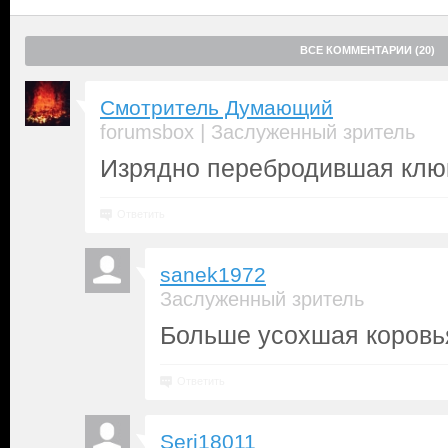
ВСЕ КОММЕНТАРИИ (20)
Смотритель Думающий
|
forumsbox
Заслуженный зритель
Изрядно перебродившая клюк
Ответить
sanek1972
Заслуженный зритель
Больше усохшая коровь
Ответить
Serj18011