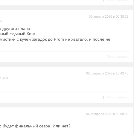
02 апреля 2026 в 00:38:29
ль
 другого плана.
чный скучный Кинг.
истики с кучей загадок до From не хватало, и после не
Пожаловаться
05 февраля 2026 в 15:43:40
итель
|
Пожаловаться
06 февраля 2026 в 10:08:00
о будет финальный сезон. Или нет?