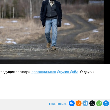
 грядущих эпизодах
присоединится
Джулия Дойл
. О других
.
Поделиться: