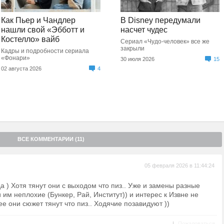
Как Пьер и Чандлер
В Disney передумали
нашли свой «Эбботт и
насчет чудес
Костелло» вайб
Сериал «Чудо-человек» все же
закрыли
Кадры и подробности сериала
«Фонари»
30 июля 2026
15
02 августа 2026
4
ВСЕ КОММЕНТАРИИ (11)
05 февраля 2026 в 11:44:24
а ) Хотя тянут они с выходом что пиз.. Уже и замены разные
 им неплохие (Бункер, Рай, Институт)) и интерес к Извне не
е они сюжет тянут что пиз.. Ходячие позавидуют ))
|
Пожаловаться