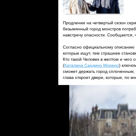
Продление на четвертый сезон сери
безымянный город монстров потреб
навстречу опасности. Сообщается, 
Согласно официальному описанию н
которые ищут, тем страшнее становя
Кто такой Человек в желтом и чего 
(
Каталина Сандино Морено
) ключо
сможет держать город сплоченным, 
глава откроет двери, которые, по м