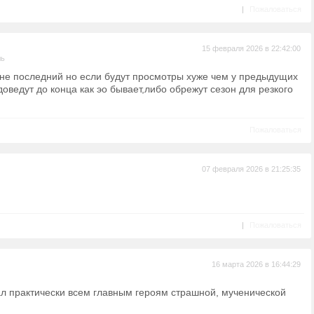
|
Пожаловаться
15 февраля 2026 в 22:42:00
ль
о не последний но если будут просмотры хуже чем у предыдущих
оведут до конца как эо бывает,либо обрежут сезон для резкого
Пожаловаться
07 февраля 2026 в 21:25:35
|
Пожаловаться
16 марта 2026 в 16:44:29
ал практически всем главным героям страшной, мученической