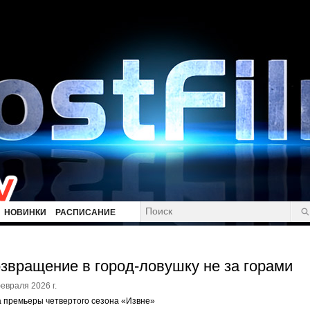
НОВИНКИ
РАСПИСАНИЕ
звращение в город-ловушку не за горами
евраля 2026 г.
 премьеры четвертого сезона «Извне»