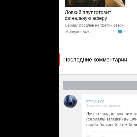
Ловкий плут готовит
финальную аферу
Сериал продлен на третий сезон
05 августа 2026
5
Последние комментарии
dmit20122
Заслуженный зритель
Лучше поздно чем никогд
(сериалы загадки) вышли
особо большой. Тем боле
Ответить