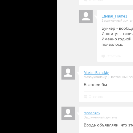
Eternal_Flame1
Заслуженный зрите
Бункер - вообще
Институт - типи
Именно годной м
появилось.
Ответить
Maxim Balitskiy
|
Massykbalitskiy
Постоянный зр
Быстоее бы
Ответить
mosenzov
Заслуженный зритель
Вроде объявляли, что эт