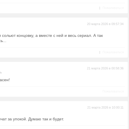
|
Пожаловаться
20 марта 2026 в 09:57:34
сольют концовку, а вместе с ней и весь сериал. А так
ь...
|
Пожаловаться
21 марта 2026 в 00:58:36
ль
асен!
Пожаловаться
21 марта 2026 в 10:00:11
чат за упокой. Думаю так и будет.