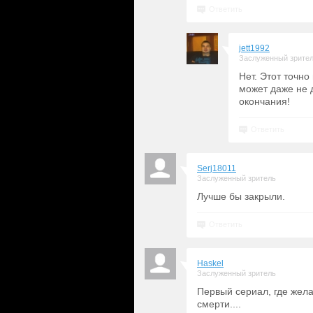
Ответить
jett1992
Заслуженный зрите
Нет. Этот точн
может даже не д
окончания!
Ответить
Serj18011
Заслуженный зритель
Лучше бы закрыли.
Ответить
Haskel
Заслуженный зритель
Первый сериал, где жел
смерти....