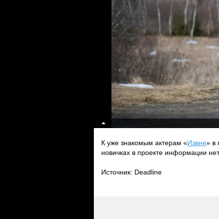
К уже знакомым актерам «
Извне
» в
новичках в проекте информации нет
Источник: Deadline