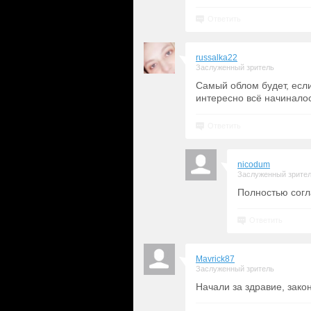
Ответить
russalka22
Заслуженный зритель
Самый облом будет, если 
интересно всё начиналос
Ответить
nicodum
Заслуженный зрите
Полностью согл
Ответить
Mavrick87
Заслуженный зритель
Начали за здравие, закон