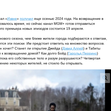
ал «
Извне
»
получил
еще осенью 2024 года. На возвращение в
овалось время, но сейчас канал MGM+ готов отправиться
что премьера новых эпизодов состоится 19 апреля.
ового сезона, чем ближе жители города подбираются к ответам,
тся эти поиски. Им предстоит ответить на множество вопросов.
он хочет? Станет ли открытие Джейда (
Дэвид Алпей
) и Табиты
м к возвращению домой? Как долго Бойд (
Гарольд Перрино
)
пока его собственные тело и разум разрушаются? Четвертая
нению некоторых жителей, не стоило бы открывать.