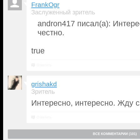
FrankOgr
Заслуженный зритель
andron417 писал(а): Интере
честно.
true
Ответить
grishakd
Зритель
Интересно, интересно. Жду с
Ответить
ВСЕ КОММЕНТАРИИ (101)