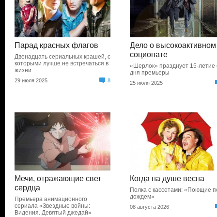
Парад красных флагов
Дело о высокоактивном
социопате
Двенадцать сериальных крашей, с
которыми лучше не встречаться в
«Шерлок» празднует 15-летие 
жизни
дня премьеры
29 июля 2025
8
25 июля 2025
Мечи, отражающие свет
Когда на душе весна
сердца
Полка с кассетами: «Поющие п
дождем»
Премьера анимационного
сериала «Звездные войны:
08 августа 2026
Видения. Девятый джедай»