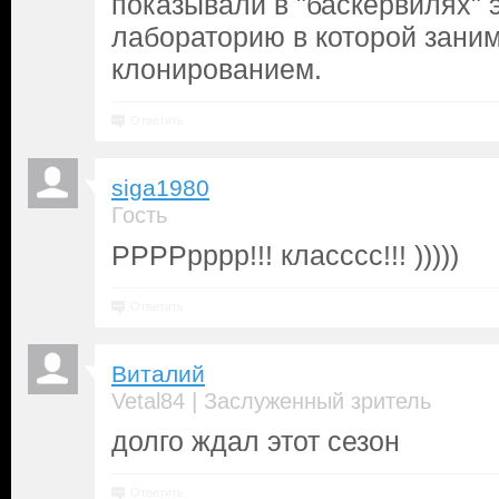
показывали в "баскервилях" 
лабораторию в которой зани
клонированием.
Ответить
siga1980
Гость
РРРРрррр!!! класссс!!! )))))
Ответить
Виталий
|
Vetal84
Заслуженный зритель
долго ждал этот сезон
Ответить