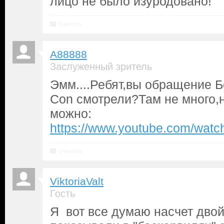
лицо не было изуродовано!
Ответить
A88888
Заслуженный зритель
Эмм....Ребят,вы обращение Б
Con смотрели?Там не много,н
можно:
https://www.youtube.com/wa
Ответить
ViktoriaValt
Гость
Я вот все думаю насчет двой