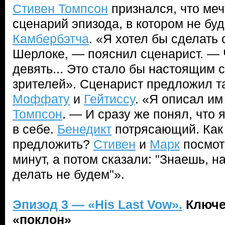
Стивен Томпсон
признался, что меч
сценарий эпизода, в котором не б
Камбербэтча
. «Я хотел бы сделать
Шерлоке, — пояснил сценарист. — 
девять... Это стало бы настоящим
зрителей». Сценарист предложил т
Моффату
и
Гейтиссу
. «Я описал им
Томпсон
. — И сразу же понял, что 
в себе.
Бенедикт
потрясающий. Как 
предложить?
Стивен
и
Марк
посмот
минут, а потом сказали: "Знаешь, н
делать не будем"».
Эпизод 3 —
«
His Last Vow
»
.
Ключе
«поклон»