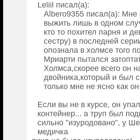
Leliil писал(а):
Albero9355 писал(а): Мне
выжить лишь в одном слу
кто то похител парня и де
сестру) в последней сери
опознала в холмсе того по
Мриарти пытался затопта
Холмса,скорее всего он н
двойника,который и был 
только мне не ясно как о
Если вы не в курсе, он упа
контейнер... а труп был по
сильно "изуродовано", у Ш
медичка