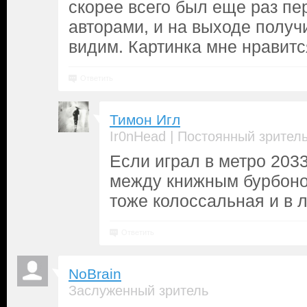
скорее всего был еще раз п
авторами, и на выходе получ
видим. Картинка мне нравитс
Ответить
Тимон Игл
|
Ir0nHead
Постоянный зрител
Если играл в метро 203
между книжным бурбоном
тоже колоссальная и в 
Ответить
NoBrain
Заслуженный зритель