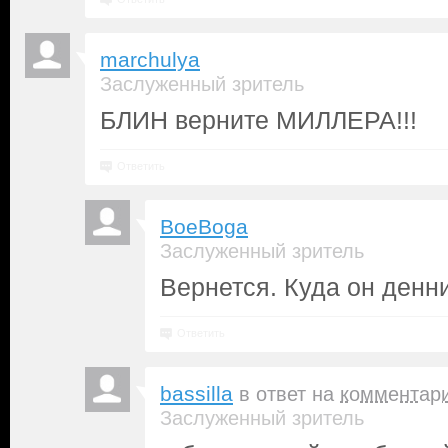
marchulya
Заслуженный зритель
БЛИН верните МИЛЛЕРА!!!
Ответить
BoeBoga
Заслуженный зритель
Вернется. Куда он денн
Ответить
bassilla
в ответ на
комментар
Заслуженный зритель