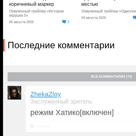
коричневый маркер
местью
Озвученный трейлер «Истории
Озвученный трейлер «Одиссе
игрушек 5»
04 августа 2026
05 августа 2026
3
Последние комментарии
ВСЕ КОММЕНТАРИИ (73)
ZhekaZloy
Заслуженный зритель
режим Хатико[включен]
Ответить