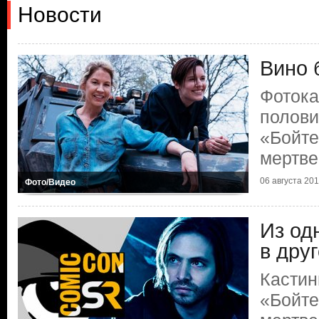
Новости
Вино 
Фотока
полови
«Бойте
мертве
06 августа 2018
Фото/Видео
Из од
в дру
Кастин
«Бойте