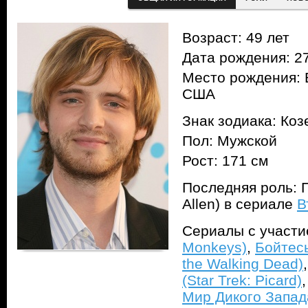
Возраст: 49 лет
Дата рождения: 27
Место рождения: 
США
Знак зодиака: Коз
Пол: Мужской
Рост: 171 см
Последняя роль: 
Allen) в сериале
В
Сериалы с участ
Monkeys)
,
Бойтесь
the Walking Dead)
(Star Trek: Picard)
Мир Дикого Запад