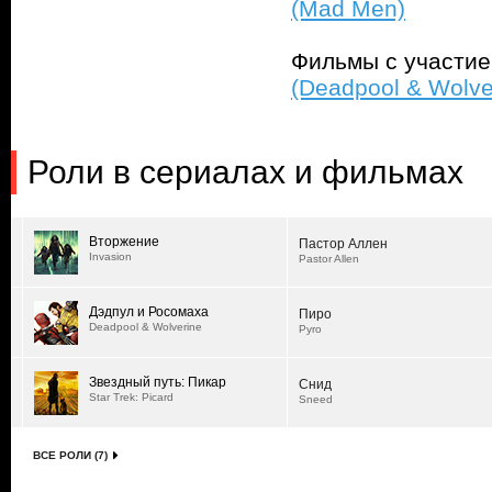
(Mad Men)
Фильмы с участи
(Deadpool & Wolve
Роли в сериалах и фильмах
Вторжение
Пастор Аллен
Invasion
Pastor Allen
Дэдпул и Росомаха
Пиро
Deadpool & Wolverine
Pyro
Звездный путь: Пикар
Снид
Star Trek: Picard
Sneed
ВСЕ РОЛИ (7)