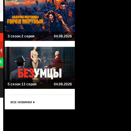
3 сезон 2 серия
04.08.2026
8.7
Сквозь снег
Тьма
Snowpiercer
Dark
Драма, Триллер, Фантастика
Мистика, Криминал, Драма
5 сезон 13 серия
04.08.2026
ВСЕ НОВИНКИ