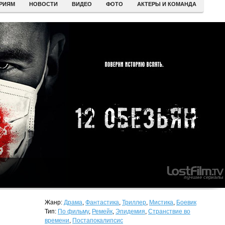
ЕРИЯМ
НОВОСТИ
ВИДЕО
ФОТО
АКТЕРЫ И КОМАНДА
Жанр:
Драма
,
Фантастика
,
Триллер
,
Мистика
,
Боевик
Тип:
По фильму
,
Ремейк
,
Эпидемия
,
Странствие во
времени
,
Постапокалипсис