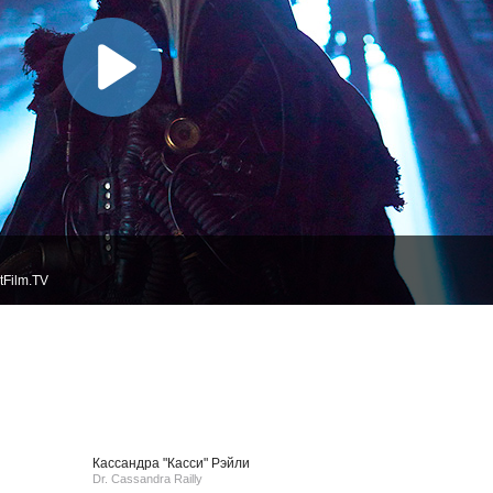
tFilm.TV
Кассандра "Касси" Рэйли
Dr. Cassandra Railly