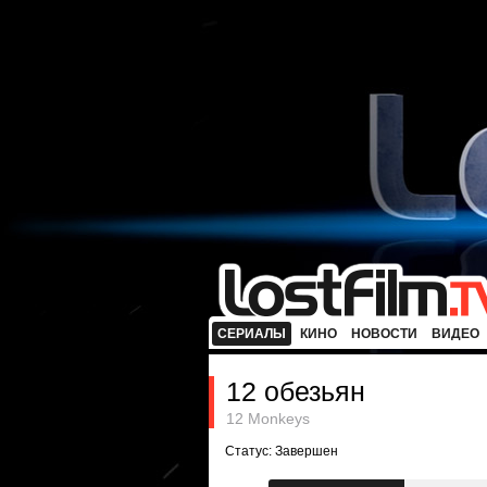
СЕРИАЛЫ
КИНО
НОВОСТИ
ВИДЕО
12 обезьян
12 Monkeys
Статус: Завершен