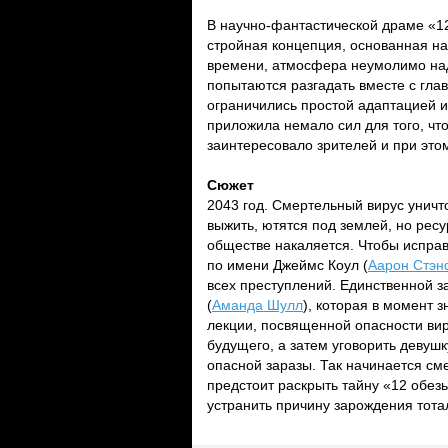
В научно-фантастической драме «12 
стройная концепция, основанная н
времени, атмосфера неумолимо над
попытаются разгадать вместе с глав
ограничились простой адаптацией и
приложила немало сил для того, чт
заинтересовало зрителей и при это
Сюжет
2043 год. Смертельный вирус уничт
выжить, ютятся под землей, но рес
обществе накаляется. Чтобы исправ
по имени Джеймс Коул (
Аарон Стэн
всех преступлений. Единственной з
(
Аманда Шулл
), которая в момент 
лекции, посвященной опасности вир
будущего, а затем уговорить девуш
опасной заразы. Так начинается см
предстоит раскрыть тайну «12 обез
устранить причину зарождения тота