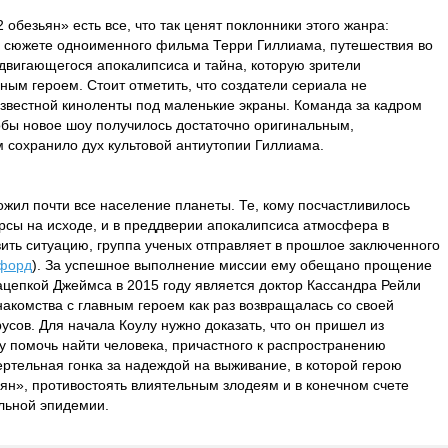
обезьян» есть все, что так ценят поклонники этого жанра:
а сюжете одноименного фильма Терри Гиллиама, путешествия во
вигающегося апокалипсиса и тайна, которую зрители
ным героем. Стоит отметить, что создатели сериала не
звестной киноленты под маленькие экраны. Команда за кадром
обы новое шоу получилось достаточно оригинальным,
м сохранило дух культовой антиутопии Гиллиама.
ожил почти все население планеты. Те, кому посчастливилось
урсы на исходе, и в преддверии апокалипсиса атмосфера в
ить ситуацию, группа ученых отправляет в прошлое заключенного
форд
). За успешное выполнение миссии ему обещано прощение
ацепкой Джеймса в 2015 году является доктор Кассандра Рейли
знакомства с главным героем как раз возвращалась со своей
усов. Для начала Коулу нужно доказать, что он пришел из
ку помочь найти человека, причастного к распространению
ертельная гонка за надеждой на выживание, в которой герою
ьян», противостоять влиятельным злодеям и в конечном счете
льной эпидемии.