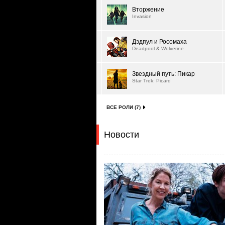
Вторжение
Invasion
Дэдпул и Росомаха
Deadpool & Wolverine
Звездный путь: Пикар
Star Trek: Picard
ВСЕ РОЛИ (7)
Новости