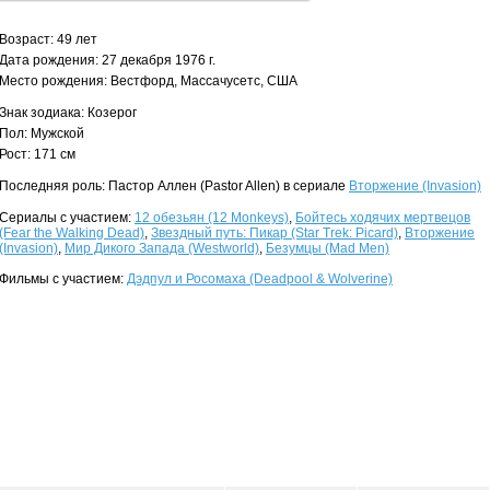
Возраст: 49 лет
Дата рождения: 27 декабря 1976 г.
Место рождения: Вестфорд, Массачусетс, США
Знак зодиака: Козерог
Пол: Мужской
Рост: 171 см
Последняя роль: Пастор Аллен (Pastor Allen) в сериале
Вторжение (Invasion)
Сериалы с участием:
12 обезьян (12 Monkeys)
,
Бойтесь ходячих мертвецов
(Fear the Walking Dead)
,
Звездный путь: Пикар (Star Trek: Picard)
,
Вторжение
(Invasion)
,
Мир Дикого Запада (Westworld)
,
Безумцы (Mad Men)
Фильмы с участием:
Дэдпул и Росомаха (Deadpool & Wolverine)