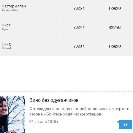
Пастор Аллен
2025 г.
1 серия
Pastor Allen
Пиро
2024 г.
фильм
Pyro
Снид
2023 г.
1 серия
Sneed
Вино без одуванчиков
Фотокадры и постеры второй половины четвертого
сезона «Бойтесь ходячих мертвецов»
06 августа 2018 г.
29