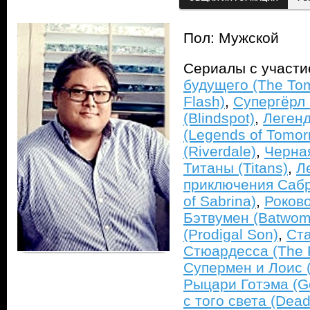
Пол: Мужской
Сериалы с участ
будущего (The To
Flash)
,
Супергёрл (
(Blindspot)
,
Легенд
(Legends of Tomor
(Riverdale)
,
Черная
Титаны (Titans)
,
Л
приключения Сабри
of Sabrina)
,
Роково
Бэтвумен (Batwom
(Prodigal Son)
,
Ста
Стюардесса (The F
Супермен и Лоис 
Рыцари Готэма (G
с того света (Dead