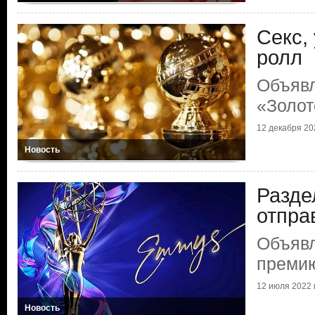
Секс, 
ролл
Объяв
«Золот
12 декабря 202
Новость
Разде
отпра
Объяв
преми
12 июля 2022 г
Новость