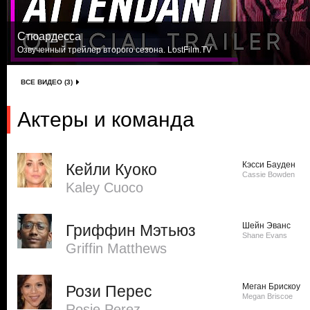
Стюардесса
Озвученный трейлер второго сезона. LostFilm.TV
ВСЕ ВИДЕО (3)
Актеры и команда
Кэсси Бауден
Кейли Куоко
Cassie Bowden
Kaley Cuoco
Шейн Эванс
Гриффин Мэтьюз
Shane Evans
Griffin Matthews
Меган Брискоу
Рози Перес
Megan Briscoe
Rosie Perez