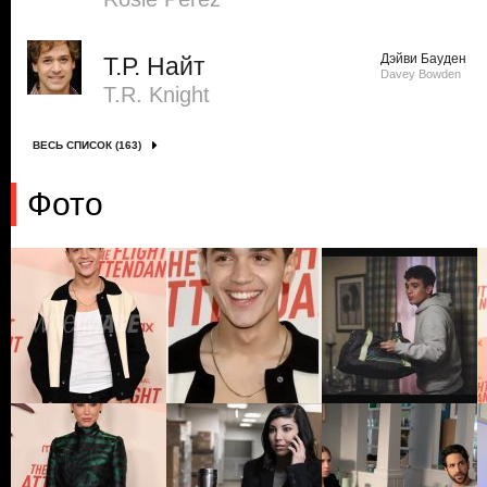
Дэйви Бауден
Т.Р. Найт
Davey Bowden
T.R. Knight
ВЕСЬ СПИСОК (163)
Фото