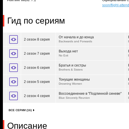
Рейтинг IMDb: 7.1
Официальный с
soon/flight-atten
Гид по сериям
От начала и до конца
2 сезон 8 серия
Backwards and Forwards
Выхода нет
2 сезон 7 серия
No Exit
Братья и сестры
2 сезон 6 серия
Brothers & Sisters
Тонущие женщины
2 сезон 5 серия
Drowning Women
Воссоединение в "Подлинной синеве"
2 сезон 4 серия
Blue Sincerely Reunion
ВСЕ СЕРИИ (16)
Описание