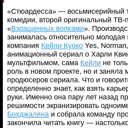
«Стюардесса» — восьмисерийный 
комедии, второй оригинальный ТВ-
«
Взращенных волками
». Производ
занималась относительно молодая
компания
Кейли Куоко
Yes, Norman,
анимационный сериал о Харли Квинн
мультфильмом, сама
Кейли
не толь
роль в новом проекте, но и заняла 
продюсеров сериала. Что и говорит
определенно знает, как взять карье
руки. Именно она пару лет назад 
решимости экранизировать однои
Бохджаляна
и собрала команду прое
закончила читать книгу — настольк