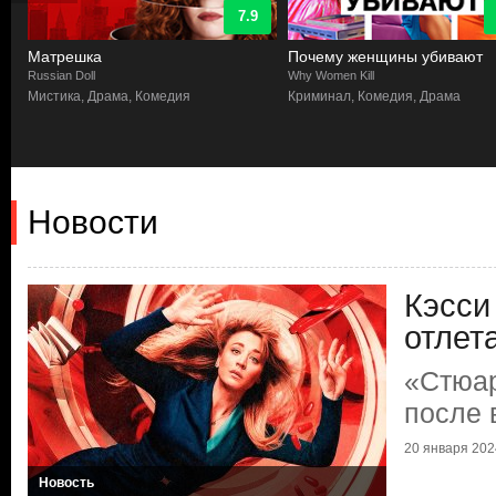
7.9
Матрешка
Почему женщины убивают
Russian Doll
Why Women Kill
Мистика, Драма, Комедия
Криминал, Комедия, Драма
Новости
Кэсси
отлет
«Стюар
после 
20 января 2024
Новость