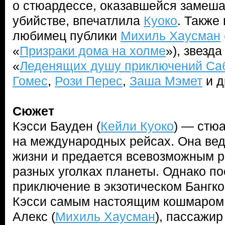
о стюардессе, оказавшейся замеша
убийстве, впечатлила
Куоко
. Также
любимец публики
Михиль Хаусман
«
Призраки дома на холме
»), звезд
«
Леденящих душу приключений Са
Гомес
,
Рози Перес
,
Заша Мэмет
и д
Сюжет
Кэсси Бауден (
Кейли Куоко
) — стю
на международных рейсах. Она вед
жизни и предается всевозможным 
разных уголках планеты. Однако по
приключение в экзотическом Бангко
Кэсси самым настоящим кошмаром
Алекс (
Михиль Хаусман
), пассажир