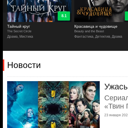
8.1
Тайный круг
Красавица и чудовище
The Secret Circle
Beauty and the Beast
к,
Драма, Мистика
Фантастика, Детектив, Драма
Новости
Ужасы
Сериа
«Твин 
23 января 2024