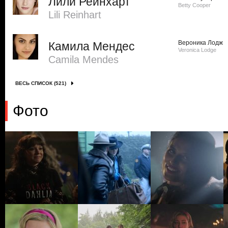
Лили Рейнхарт
Betty Cooper
Lili Reinhart
Вероника Лодж
Камила Мендес
Veronica Lodge
Camila Mendes
ВЕСЬ СПИСОК (521)
Фото