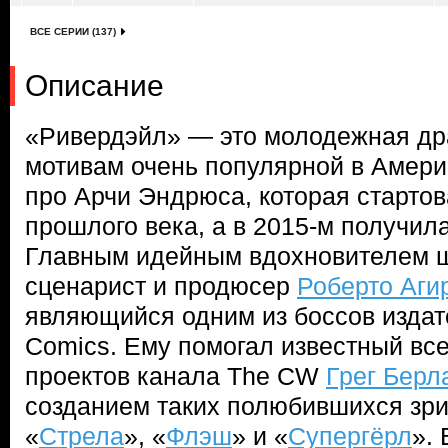
ВСЕ СЕРИИ (137)
Описание
«Ривердэйл» — это молодежная др
мотивам очень популярной в Амери
про Арчи Эндрюса, которая стартов
прошлого века, а в 2015-м получила
Главным идейным вдохновителем 
сценарист и продюсер
Роберто Аги
являющийся одним из боссов издат
Comics. Ему помогал известный вс
проектов канала The CW
Грег Берл
созданием таких полюбившихся зри
«
Стрела
», «
Флэш
» и «
Супергёрл
». 