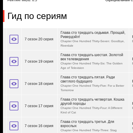
Рейтинг IMDb: 6.5
Официальный с
Гид по сериям
Глава сто тридцать седьмая. Прощай,
Ривердэйл!
7 сезон 20 серия
Chapter One Hundred Thirty-Seven: Goodbye,
Riverdale
Глава сто тридцать шестая. Золотой
век телевидения
7 сезон 19 серия
Chapter One Hundred Thirty-Six: The Golden
Age of Television‎
Глава сто тридцать пятая. Ради
светлого будущего
7 сезон 18 серия
Chapter One Hundred Thirty-Five: For a Better
Tomorrow
Глава сто тридцать четвертая. Кошка
другой породы
7 сезон 17 серия
Chapter One Hundred Thirty-Four: A Different
Kind of Cat‎
Глава сто тридцать третья. Для
7 сезон 16 серия
взрослых
Chapter One Hundred Thirty-Three: Stag