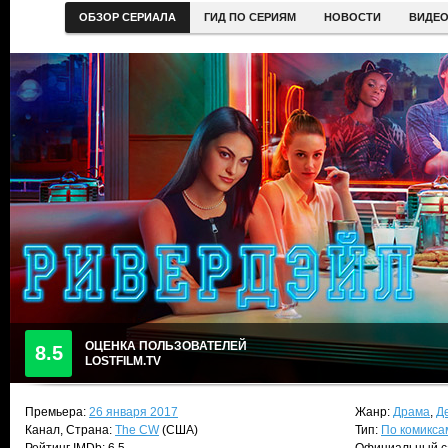
ОБЗОР СЕРИАЛА
ГИД ПО СЕРИЯМ
НОВОСТИ
ВИДЕ
ОЦЕНКА ПОЛЬЗОВАТЕЛЕЙ
8.5
LOSTFILM.TV
Премьера:
26 января 2017
Жанр:
Драма
,
Д
Канал, Страна:
The CW
(США)
Тип:
По комикса