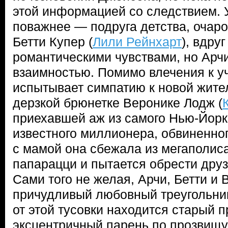
этой информацией со следствием. У
поважнее — подруга детства, очар
Бетти Купер (
Лили Рейнхарт
), вдру
романтическими чувствами, но Арчи 
взаимностью. Помимо влечения к у
испытывает симпатию к новой жит
дерзкой брюнетке Веронике Лодж (
приехавшей аж из самого Нью-Йорк
известного миллионера, обвиненно
с мамой она сбежала из мегаполис
папарацци и пытается обрести друз
Сами того не желая, Арчи, Бетти и
причудливый любовный треугольник
от этой тусовки находится старый п
эксцентричный парень по прозвищу