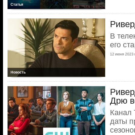
Статья
Ривер
В теле
его ст
12 июня 2023 г
Новость
Ривер
Дрю в
Канал 
даты 
сезоно