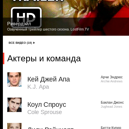
Ривердэйл
Озвученный трейлер шестого сезона. LostFilm.TV
ВСЕ ВИДЕО (18)
Актеры и команда
Арчи Эндрюс
Кей Джей Апа
Archie Andrews
K.J. Apa
Баклан Джонс
Коул Спроус
Jughead Jones
Cole Sprouse
Бетти Купер