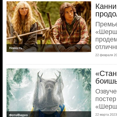
Канни
продо
Премье
«Шерш
проде
отличн
Новость
22 февраля 20
«Стан
боиш
Озвуче
постер
«Шерш
22 марта 2023 
Фото/Видео