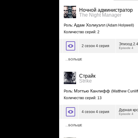
Ночной администратор
The Night Manager
Адам Холиуэлл
Роль:
(Adam Holywell)
Количество серий: 2
Эпизод 2.
2 сезон 4 серия
Episode 4
…БОЛЬШЕ
Страйк
Strike
Мэттью Канлифф
Роль:
(Matthew Cunlif
Количество серий: 13
Дурная кро
4 сезон 4 серия
Episode 4
…БОЛЬШЕ