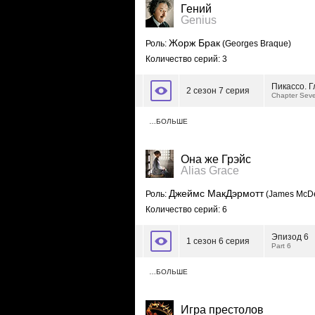
Гений
Genius
Жорж Брак
Роль:
(Georges Braque)
Количество серий: 3
Пикассо. Г
2 сезон 7 серия
Chapter Sev
…БОЛЬШЕ
Она же Грэйс
Alias Grace
Джеймс МакДэрмотт
Роль:
(James McDe
Количество серий: 6
Эпизод 6
1 сезон 6 серия
Part 6
…БОЛЬШЕ
Игра престолов