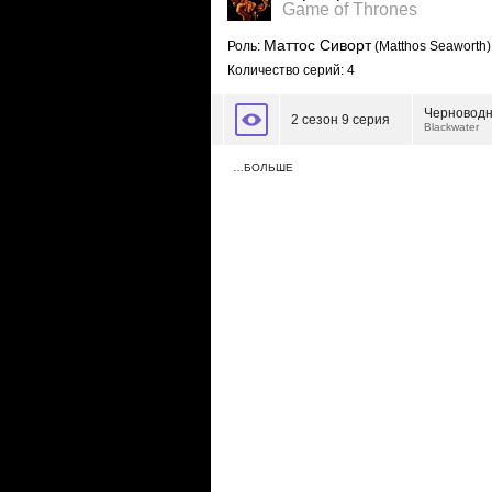
Game of Thrones
Маттос Сиворт
Роль:
(Matthos Seaworth)
Количество серий: 4
Черновод
2 сезон 9 серия
Blackwater
…БОЛЬШЕ