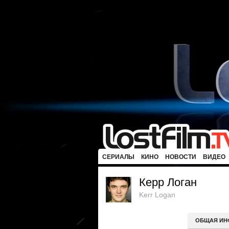
СЕРИАЛЫ
КИНО
НОВОСТИ
ВИДЕО
Керр Логан
Kerr Logan
ОБЩАЯ ИН