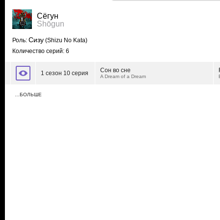
Сёгун
Shōgun
Сизу
Роль:
(Shizu No Kata)
Количество серий: 6
Сон во сне
1 сезон 10 серия
A Dream of a Dream
…БОЛЬШЕ