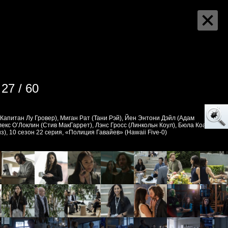
27 / 60
Капитан Лу Гровер), Миган Рат (Тани Рэй), Йен Энтони Дэйл (Адам
екс О’Локлин (Стив МакГаррет), Лэнс Гросс (Линкольн Коул), Бюла Коаль
з), 10 сезон 22 серия, «Полиция Гавайев» (Hawaii Five-0)