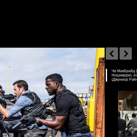
Чи МакБрайд (
Ношимури), Ал
(Джуниор Рэйн