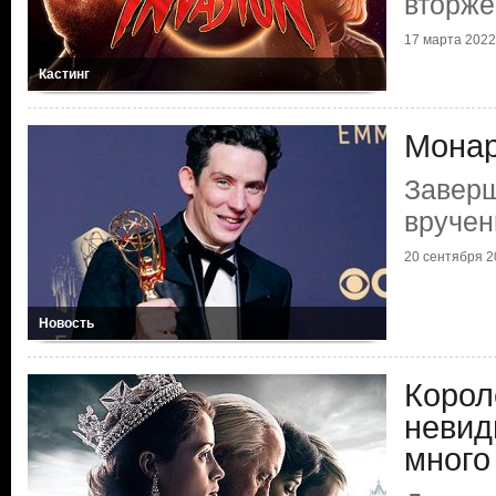
вторже
17 марта 2022 
Кастинг
Монар
Завер
вруче
20 сентября 20
Новость
Корол
невид
много