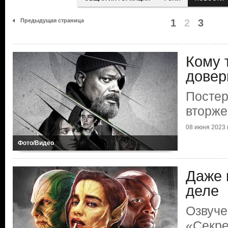
Предыдущая страница
1
2
3
Кому 
довер
Постер
вторже
08 июня 2023 г
Фото/Видео
Даже к
деле
Озвуче
«Секре