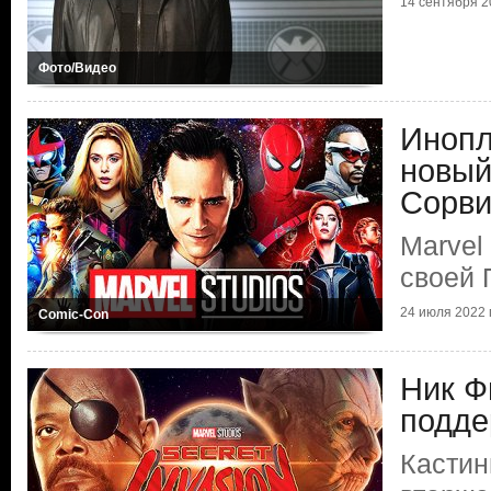
14 сентября 20
Фото/Видео
Инопл
новый
Сорви
Marvel
своей 
24 июля 2022 г
Comic-Con
Ник Ф
подде
Кастин