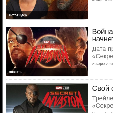
01 апреля 2023
Фото/Видео
Война
начне
Дата п
«Секре
28 марта 2023 
Новость
Свой 
Трейле
«Секре