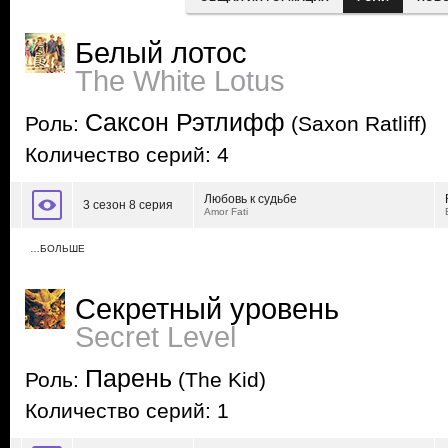
Белый лотос
The White Lotus
Саксон Рэтлифф
Роль:
(Saxon Ratliff)
Количество серий: 4
Любовь к судьбе
3 сезон 8 серия
Amor Fati
…БОЛЬШЕ
Секретный уровень
Secret Level
Парень
Роль:
(The Kid)
Количество серий: 1