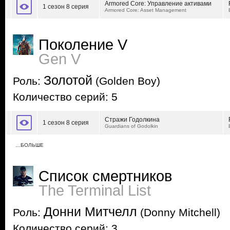
Armored Core: Управление активами
1 сезон 8 серия
Armored Core: Asset Management
Поколение V
Gen V
Золотой
Роль:
(Golden Boy)
Количество серий: 5
Стражи Годолкина
1 сезон 8 серия
Guardians of Godolkin
…БОЛЬШЕ
Список смертников
The Terminal List
Донни Митчелл
Роль:
(Donny Mitchell)
Количество серий: 3