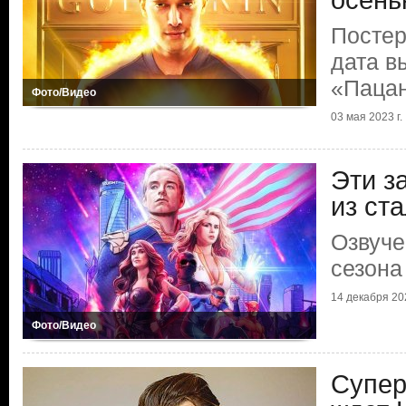
осен
Постер
дата в
«Паца
Фото/Видео
03 мая 2023 г.
Эти з
из ст
Озвуче
сезона
14 декабря 202
Фото/Видео
Супер