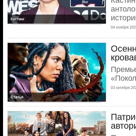
Кастин
антоло
истори
Кастинг
04 ноября 2023
Осенн
крова
Премь
«Покол
03 октября 202
Статья
Патри
автор