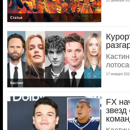
12 декабря 202
Статья
Курор
разга
Кастин
лотоса
17 января 2024
Кастинг
FX на
звезд
кома