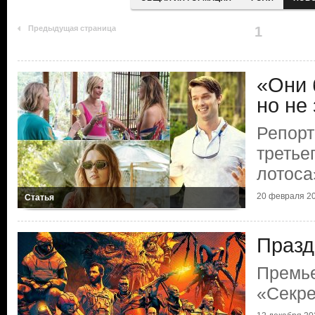
Предыдущая страница
1
«Они 
но не
Репорт
третье
лотоса
20 февраля 20
Статья
Празд
Премь
«Секре