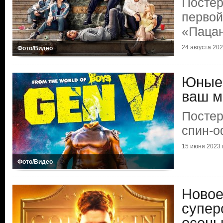
Постер
первой
«Паца
24 августа 2023
Фото/Видео
Юные 
ваш м
Постер
спин-
15 июня 2023 г
Фото/Видео
Новое
супер