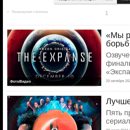
Предыдущая страница
1
«Мы р
борь
Озвуче
финаль
«Эксп
20 октября 202
Фото/Видео
Лучше
Пять п
сериал