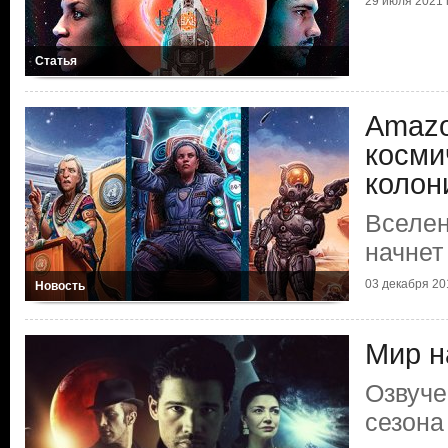
29 июля 2021 г
Статья
Amazo
косми
колон
Вселен
начнет
03 декабря 201
Новость
Мир н
Озвуче
сезона