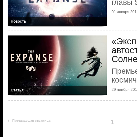
главы 
01 января 2016
Новость
«Эксп
автос
Солне
Премь
космич
29 ноября 2015
Статья
Предыдущая страница
1