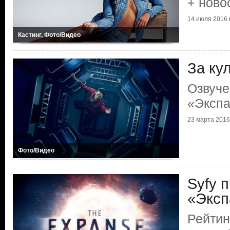
+ ново
14 июля 2016 г
Кастинг, Фото/Видео
За ку
Озвуче
«Эксп
23 марта 2016 
Фото/Видео
Syfy 
«Эксп
Рейтин