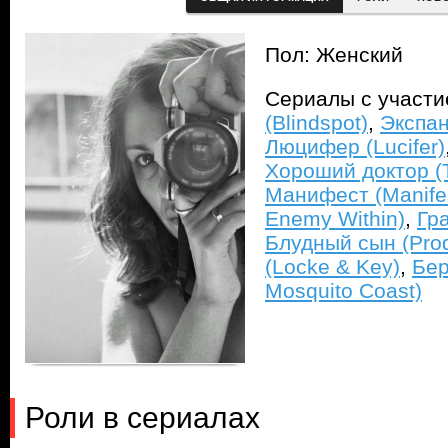
Пол: Женский
Сериалы с участ
(Blindspot)
,
Экспан
Люцифер (Lucifer)
Хороший доктор (
Манифест (Manife
Enemy Within)
,
Гра
Блудный сын (Prod
(Locke & Key)
,
Бер
Mosquito Coast)
Роли в сериалах