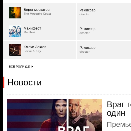
Берег москитов
Режиссер
The Mosquito Coast
director
Манифест
Режиссер
Manifest
director
Ключи Локков
Режиссер
Locke & Key
director
ВСЕ РОЛИ (11)
Новости
Враг 
один
Премье