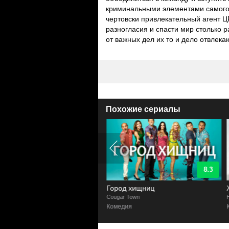
криминальными элементами самого 
чертовски привлекательный агент 
разногласия и спасти мир столько р
от важных дел их то и дело отвлек
Похожие сериалы
9.2
8.3
действие
Город хищниц
rage
Cougar Town
H
ктив, Боевик, Криминал, Комедия,
Комедия
ма