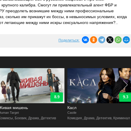
крупного калибра. Смогут ли привлекательный агент ФБР и
ЦРУ преодолеть возникшие между ними профессиональные
аз, сколько им прикажут их боссы, в невыносимых условиях, когда
ают летающие между ними искры сексуального напряжения?..
Поделиться:
8.9
9.3
Живая мишень
Касл
uman Target
Castle
Комиксы, Боевик, Драма, Детектив
Комедия, Драма, Детектив, Криминал