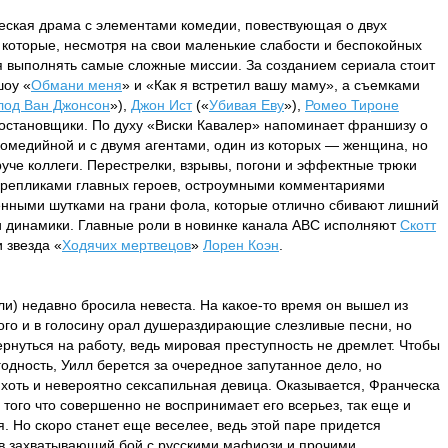
еская драма с элементами комедии, повествующая о двух
 которые, несмотря на свои маленькие слабости и беспокойных
я выполнять самые сложные миссии. За созданием сериала стоит
шоу «
Обмани меня
» и «Как я встретил вашу маму», а съемками
лод Ван Джонсон
»),
Джон Ист
(«
Убивая Еву
»),
Ромео Тироне
постановщики. По духу «Виски Кавалер» напоминает франшизу о
омедийной и с двумя агентами, один из которых — женщина, но
руче коллеги. Перестрелки, взрывы, погони и эффектные трюки
 репликами главных героев, остроумными комментариями
енными шутками на грани фола, которые отлично сбивают лишний
и динамики. Главные роли в новинке канала ABC исполняют
Скотт
и звезда «
Ходячих мертвецов
»
Лорен Коэн
.
ли) недавно бросила невеста. На какое-то время он вышел из
кого и в голосину орал душераздирающие слезливые песни, но
ернуться на работу, ведь мировая преступность не дремлет. Чтобы
одность, Уилл берется за очередное запутанное дело, но
, хоть и невероятно сексапильная девица. Оказывается, Франческа
того что совершенно не воспринимает его всерьез, так еще и
. Но скоро станет еще веселее, ведь этой паре придется
 в захватывающий бой с русскими мафиози и прочими