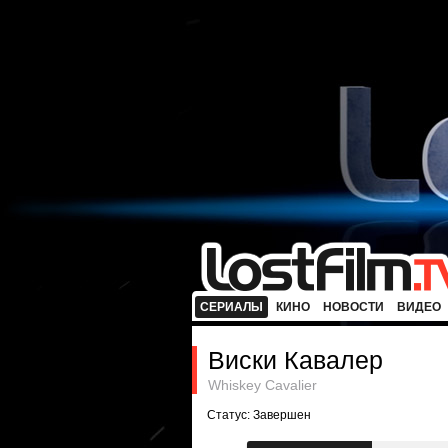
СЕРИАЛЫ
КИНО
НОВОСТИ
ВИДЕО
Виски Кавалер
Whiskey Cavalier
Статус: Завершен