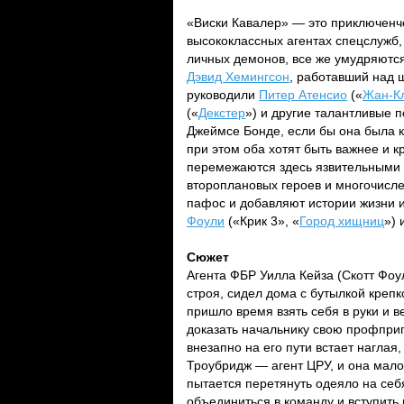
«Виски Кавалер» — это приключенч
высококлассных агентах спецслужб,
личных демонов, все же умудряютс
Дэвид Хемингсон
, работавший над 
руководили
Питер Атенсио
(«
Жан-К
(«
Декстер
») и другие талантливые 
Джеймсе Бонде, если бы она была к
при этом оба хотят быть важнее и к
перемежаются здесь язвительными
второплановых героев и многочисл
пафос и добавляют истории жизни 
Фоули
(«Крик 3», «
Город хищниц
») 
Сюжет
Агента ФБР Уилла Кейза (Скотт Фоу
строя, сидел дома с бутылкой креп
пришло время взять себя в руки и в
доказать начальнику свою профприг
внезапно на его пути встает наглая
Троубридж — агент ЦРУ, и она мало 
пытается перетянуть одеяло на себя
объединиться в команду и вступить