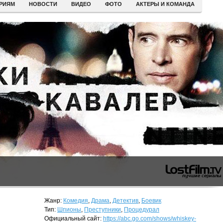
ЕРИЯМ
НОВОСТИ
ВИДЕО
ФОТО
АКТЕРЫ И КОМАНДА
Жанр:
Комедия
,
Драма
,
Детектив
,
Боевик
Тип:
Шпионы
,
Преступники
,
Процедурал
Официальный сайт:
https://abc.go.com/shows/whiskey-