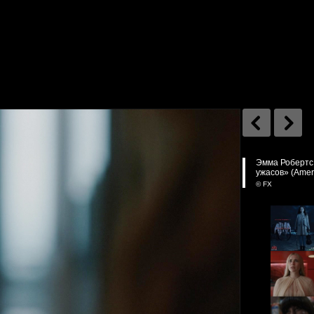
Эмма Робертс 
ужасов» (Ameri
© FX