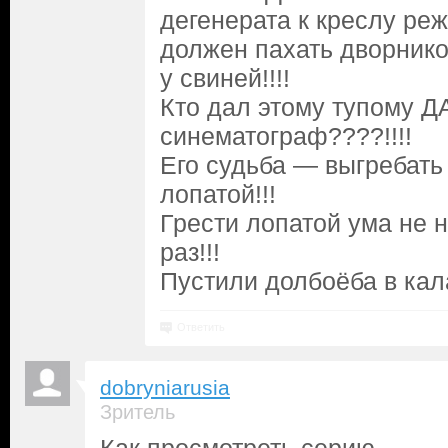
дегенерата к креслу ре
должен пахать дворником
у свиней!!!!
Кто дал этому тупому Д
синематограф????!!!!
Его судьба — выгребать
лопатой!!!
Грести лопатой ума не 
раз!!!
Пустили долбоёба в кал
Ответить
dobryniarusia
Зритель