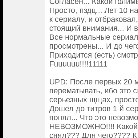
Согласен... Какой голим
Просто, пздц... Лет 10 
к сериалу, и отбраковал,
стоящий внимания... И во
Все нормальные сериа
просмотрены... И до чего
Приходится (есть) смотре
Fuuuuuu!!!!11111
UPD: После первых 20 
перематывать, ибо это с
серьезных щщах, просто
Дошел до титров 1-й сери
понял... Что это невозм
НЕВОЗМОЖНО!!!! Какой 
снял??? Для чего???? К