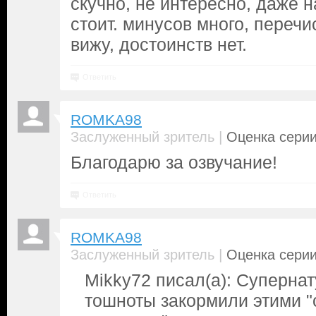
скучно, не интересно, даже н
стоит. минусов много, переч
вижу, достоинств нет.
Ответить
ROMKA98
|
Заслуженный зритель
Оценка серии
Благодарю за озвучание!
Ответить
ROMKA98
|
Заслуженный зритель
Оценка серии
Mikky72 писал(а): Cуперна
тошноты закормили этими 