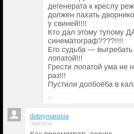
дегенерата к креслу ре
должен пахать дворником
у свиней!!!!
Кто дал этому тупому Д
синематограф????!!!!
Его судьба — выгребать
лопатой!!!
Грести лопатой ума не 
раз!!!
Пустили долбоёба в кал
Ответить
dobryniarusia
Зритель