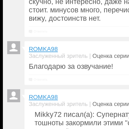
скучно, не интересно, даже н
стоит. минусов много, переч
вижу, достоинств нет.
Ответить
ROMKA98
|
Заслуженный зритель
Оценка серии
Благодарю за озвучание!
Ответить
ROMKA98
|
Заслуженный зритель
Оценка серии
Mikky72 писал(а): Cуперна
тошноты закормили этими 