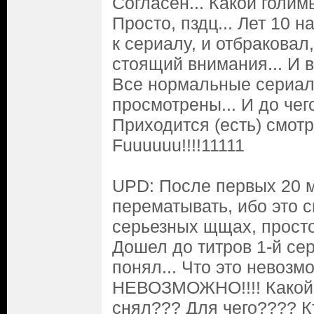
Согласен... Какой голим
Просто, пздц... Лет 10 
к сериалу, и отбраковал,
стоящий внимания... И во
Все нормальные сериа
просмотрены... И до чего
Приходится (есть) смотре
Fuuuuuu!!!!11111
UPD: После первых 20 
перематывать, ибо это с
серьезных щщах, просто
Дошел до титров 1-й сери
понял... Что это невозм
НЕВОЗМОЖНО!!!! Какой 
снял??? Для чего???? К