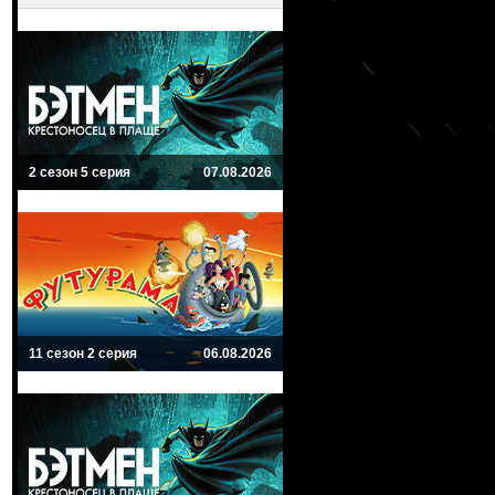
2 сезон 5 серия
07.08.2026
11 сезон 2 серия
06.08.2026