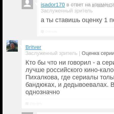
isador170
в ответ на
коммент
Заслуженный зритель
а ты ставишь оценку 1 
Ответить
Britver
|
Заслуженный зритель
Оценка серии
Кто бы что ни говорил - а се
лучше российского кино-кал
Пихалкова, где сериалы толь
бандюках, и дедывоевалах. 
однозначно
Ответить