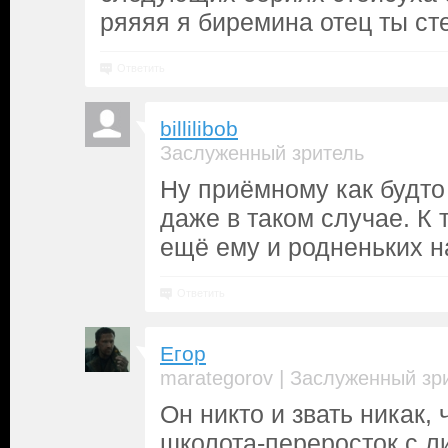
ряяяя я биремина отец ты ст
Ответить
billilibob
Заслуженный зритель
Ну приёмному как будто
даже в таком случае. К 
ещё ему и родненьких н
Ответить
Егор
|
marategorov
Заслуженный зр
Он никто и звать никак, 
школота-переросток с л