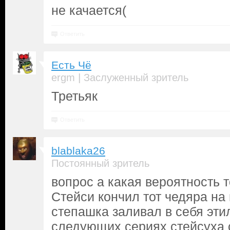
не качается(
Ответить
Есть Чё
|
ergm
Заслуженный зритель
Третьяк
Ответить
blablaka26
Постоянный зритель
вопрос а какая вероятность т
Стейси кончил тот чедяра на
степашка заливал в себя эти
следующих сериях стейсуха 