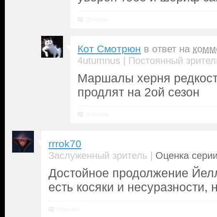
Ответить
Кот Смотрюн
в ответ на
комм
|
4utumnus
Постоянный зрител
Маршалы херня редкост
продлят на 2ой сезон
Ответить
rrrok70
|
Заслуженный зритель
Оценка серии
Достойное продолжение Йелл
есть косяки и несуразности, н
Ответить