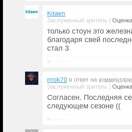
Kitaen
|
Заслуженный зритель
Оценка
только стоун это железн
благодаря свей последн
стал 3
Ответить
rrrok70
в ответ на
комментари
|
Заслуженный зритель
Оценка
Согласен. Последняя с
следующем сезоне ((
Ответить