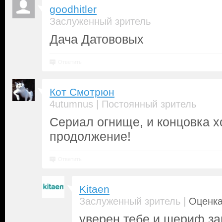
goodhitler
Заслуженный зритель
Дача Датововых
Ответить
Кот Смотрюн
|
4utumnus
Постоянный зритель
Сериал огнище, и концовка 
продолжение!
Ответить
Kitaen
|
Заслуженный зритель
Оценка
уверен тебе и шериф з