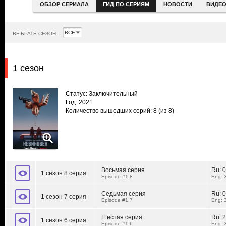
ОБЗОР СЕРИАЛА
ГИД ПО СЕРИЯМ
НОВОСТИ
ВИДЕ
ВЫБРАТЬ СЕЗОН:
1 сезон
Статус: Заключительный
Год: 2021
Количество вышедших серий: 8
(из 8)
Восьмая серия
Ru:
0
1 сезон 8 серия
Episode #1.8
Eng: 
Седьмая серия
Ru:
0
1 сезон 7 серия
Episode #1.7
Eng: 
Шестая серия
Ru:
2
1 сезон 6 серия
Episode #1.6
Eng: 