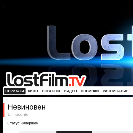
СЕРИАЛЫ
КИНО
НОВОСТИ
ВИДЕО
НОВИНКИ
РАСПИСАНИЕ
Невиновен
El inocente
Статус: Завершен