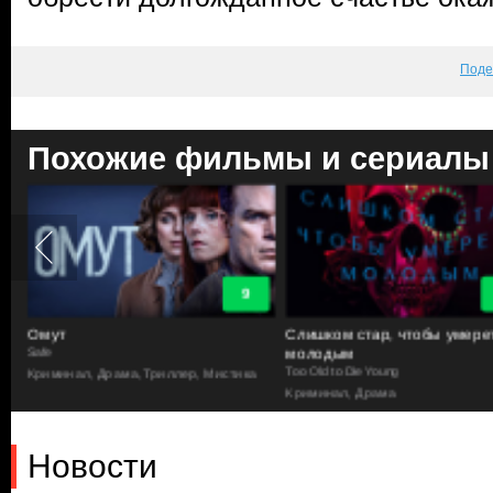
Поде
Похожие фильмы и сериалы
9
Омут
Слишком стар, чтобы умере
молодым
Safe
Криминал, Драма, Триллер, Мистика
Too Old to Die Young
Криминал, Драма
Новости