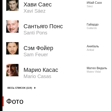
Ибай Саэз
Хави Саес
Sáez
Xavi Sáez
Гайардо
Сантьяго Понс
Gallardo
Santi Pons
Анибаль
Сэм Фойер
Anibal
Sam Feuer
Матео Видаль
Марио Касас
Mateo Vidal
Mario Casas
ВЕСЬ СПИСОК (119)
Фото