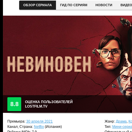
ОБЗОР СЕРИАЛА
ГИД ПО СЕРИЯМ
НОВОСТИ
ВИДЕ
ОЦЕНКА ПОЛЬЗОВАТЕЛЕЙ
8.8
LOSTFILM.TV
Премьера:
30 апреля 2021
Жанр:
Драма
,
К
Канал, Страна:
Netflix
(Испания)
Тип:
Мини-сери