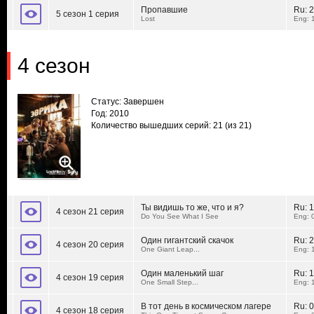
Пропавшие
Ru:
2
5 сезон 1 серия
Lost
Eng: 
4 сезон
Статус: Завершен
Год: 2010
Количество вышедших серий: 21
(из 21)
Ты видишь то же, что и я?
Ru:
1
4 сезон 21 серия
Do You See What I See
Eng: 
Один гигантский скачок
Ru:
2
4 сезон 20 серия
One Giant Leap...
Eng: 
Один маленький шаг
Ru:
1
4 сезон 19 серия
One Small Step...
Eng: 
В тот день в космическом лагере
Ru:
0
4 сезон 18 серия