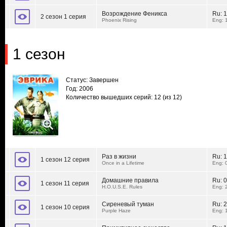
Возрождение Феникса
Ru:
1
2 сезон 1 серия
Phoenix Rising
Eng: 
1 сезон
Статус: Завершен
Год: 2006
Количество вышедших серий: 12
(из 12)
Раз в жизни
Ru:
1
1 сезон 12 серия
Once in a Lifetime
Eng: 
Домашние правила
Ru:
0
1 сезон 11 серия
H.O.U.S.E. Rules
Eng: 
Сиреневый туман
Ru:
2
1 сезон 10 серия
Purple Haze
Eng: 