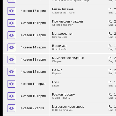
This One Time at Space Camp...
Eng: 
Битва Титанов
Ru:
2
4 сезон 17 серия
Clash of the Titans
Eng: 
Про клещей и людей
Ru:
2
4 сезон 16 серия
Of Mites and Men
Eng: 
Мегадевчонки
Ru:
2
4 сезон 15 серия
Omega Girls
Eng: 
В воздухе
Ru:
1
4 сезон 14 серия
Up in the Air
Eng: 
Мимолетное виденье
Ru:
2
4 сезон 13 серия
Glimpse
Eng: 
На бис
Ru:
2
4 сезон 12 серия
Reprise
Eng: 
Пуск
Ru:
1
4 сезон 11 серия
Liftoff
Eng: 
Родной городок
Ru:
1
4 сезон 10 серия
O Little Town...
Eng: 
Мы встретимся вновь
Ru:
1
4 сезон 9 серия
I'll Be Seeing You
Eng: 