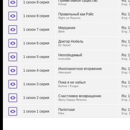
Примитивное существо
Ru:
1
1 сезон 9 серия
Primal
Eng: 
Правильный как Рэйс
Ru:
1
1 сезон 8 серия
Right as Raynes
Eng: 
Мерцание
Ru:
1
1 сезон 7 серия
Blink
Eng: 
Доктор Нобель
Ru:
1
1 сезон 6 серия
Dr. Nobel
Eng: 
Непобедимый
Ru:
1
1 сезон 5 серия
Invincible
Eng: 
Инопланетное вторжение
Ru:
1
1 сезон 4 серия
Alienated
Eng: 
Пока я не забыл
Ru:
1
1 сезон 3 серия
Before I Forget
Eng: 
Счастливое возвращение
Ru:
1
1 сезон 2 серия
Many Happy Returns
Eng: 
Пилотная
Ru:
1
1 сезон 1 серия
Pilot
Eng: 