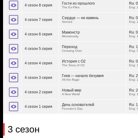
Гости из прошлого
Ru:
0
4 сезон 8 серия
The Ex-Files
Eng: 
Сердце — не камень
Ru:
0
4 сезон 7 серия
Stoned
Eng: 
Мамонстр
Ru:
0
4 сезон 6 серия
Momstrosity
Eng: 
Переход
Ru:
1
4 сезон 5 серия
Crossing Over
Eng: 
История с О2
Ru:
0
4 сезон 4 серия
The Story of O2
Eng: 
Гнев — начало безумия
Ru:
2
4 сезон 3 серия
All the Rage
Eng: 
Новый мир
Ru:
2
4 сезон 2 серия
A New World
Eng: 
День основателей
Ru:
1
4 сезон 1 серия
Founder's Day
Eng: 
3 сезон