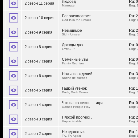
Людоед
Ru:
0
2 сезон 11 серия
Maneater
Eng: 
Бог располагает
Ru:
2
2 сезон 10 серия
God Is in the Details
Eng: 
Невидимое
Ru:
2
2 сезон 9 серия
Sight Unseen
Eng: 
Дважды два
Ru:
0
2 сезон 8 серия
E=MC...?
Eng: 
Семейные узы
Ru:
0
2 сезон 7 серия
Family Reunion
Eng: 
Ночь сновидений
Ru:
3
2 сезон 6 серия
Noche de suenos
Eng: 
Гадкий утенок
Ru:
1
2 сезон 5 серия
Duck, Duck Goose
Eng: 
Что наша жизнь — игра
Ru:
0
2 сезон 4 серия
Games People Play
Eng: 
Плохой прогноз .
Ru:
2
2 сезон 3 серия
Unpredictable
Eng: 
Не сдаваться
Ru:
1
2 сезон 2 серия
Try, Try Again
Eng: 