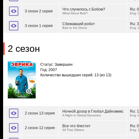
Что случилось с Бобом?
Ru:
0
3 сезон 2 серия
What About Bob?
Eng: 
Сбежавший робот
Ru:
3
3 сезон 1 серия
Bad to the Drone
Eng: 
2 сезон
Статус: Завершен
Год: 2007
Количество вышедших серий: 13
(из 13)
Ночной дозор в Глобал Дайнэмикс
Ru:
1
2 сезон 13 серия
A Night in Global Dynamics
Eng: 
Все что блестит
Ru:
0
2 сезон 12 серия
All That Glitters
Eng: 