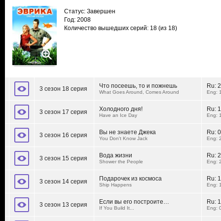
Статус: Завершен
Год: 2008
Количество вышедших серий: 18
(из 18)
Что посеешь, то и пожнешь
Ru:
2
3 сезон 18 серия
What Goes Around, Comes Around
Eng: 
Холодного дня!
Ru:
1
3 сезон 17 серия
Have an Ice Day
Eng: 
Вы не знаете Джека
Ru:
0
3 сезон 16 серия
You Don't Know Jack
Eng: 
Вода жизни
Ru:
2
3 сезон 15 серия
Shower the People
Eng: 
Подарочек из космоса
Ru:
1
3 сезон 14 серия
Ship Happens
Eng: 
Если вы его построите…
Ru:
1
3 сезон 13 серия
If You Build It...
Eng: 