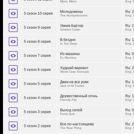
Mirror, Mirror
Eng: 
Молодожены
Ru:
2
5 сезон 10 серия
The Honeymooners
Eng: 
Умник Картер
Ru:
2
5 сезон 9 серия
Smarter Carter
Eng: 
В бездне
Ru:
1
5 сезон 8 серия
In Too Deep
Eng: 
Из машины
Ru:
0
5 сезон 7 серия
Ex Machina
Eng: 
Худший вариант
Ru:
2
5 сезон 6 серия
Worst Case Scenario
Eng: 
Джек на все руки
Ru:
1
5 сезон 5 серия
Jack of All Trades
Eng: 
Дружественный огонь
Ru:
1
5 сезон 4 серия
Friendly Fire
Eng: 
Выход силой
Ru:
0
5 сезон 3 серия
Force Quit
Eng: 
Все по-настоящему
Ru:
2
5 сезон 2 серия
The Real Thing
Eng: 