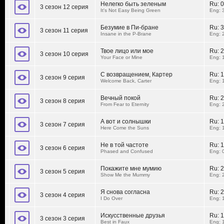
Нелегко быть зеленым
Ru:
0
3 сезон 12 серия
It's Not Easy Being Green
Eng: 
Безумие в Пи-бране
Ru:
3
3 сезон 11 серия
Insane in the P-Brane
Eng: 
Твое лицо или мое
Ru:
2
3 сезон 10 серия
Your Face or Mine
Eng: 
С возвращением, Картер
Ru:
1
3 сезон 9 серия
Welcome Back, Carter
Eng: 
Вечный покой
Ru:
2
3 сезон 8 серия
From Fear to Eternity
Eng: 
А вот и солнышки
Ru:
1
3 сезон 7 серия
Here Come the Suns
Eng: 
Не в той частоте
Ru:
1
3 сезон 6 серия
Phased and Confused
Eng: 
Покажите мне мумию
Ru:
2
3 сезон 5 серия
Show Me the Mummy
Eng: 
Я снова согласна
Ru:
2
3 сезон 4 серия
I Do Over
Eng: 
Искусственные друзья
Ru:
1
3 сезон 3 серия
Best in Faux
Eng: 