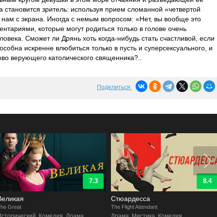
а становится зритель: используя прием сломанной «четвертой
 нам с экрана. Иногда с немым вопросом: «Нет, вы вообще это
ентариями, которые могут родиться только в голове очень
ловека. Сможет ли Дрянь хоть когда-нибудь стать счастливой, если
особна искренне влюбиться только в пусть и суперсексуального, и
тово верующего католического священника?..
Поделиться:
7.3
8.4
Великая
Стюардесса
he Great
The Flight Attendant
Исторический, Комедия, Драма
Драма, Мистика, Комедия