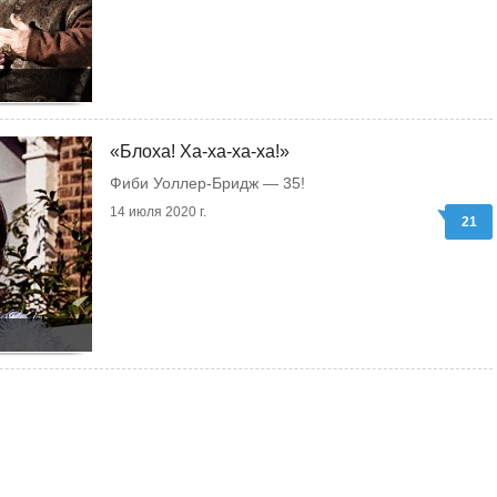
«Блоха! Ха-ха-ха-ха!»
Фиби Уоллер-Бридж — 35!
14 июля 2020 г.
21