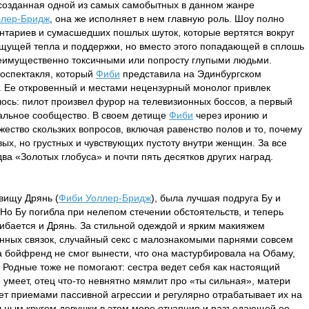
созданная одной из самых самобытных в данном жанре
ллер-Бридж
, она же исполняет в нем главную роль. Шоу полно
нтариев и сумасшедших пошлых шуток, которые вертятся вокруг
щущей тепла и поддержки, но вместо этого попадающей в сплошь
еимущественно токсичными или попросту глупыми людьми.
оспектакля, который
Фиби
представила на Эдинбургском
. Ее откровенный и местами нецензурный монолог привлек
ось: пилот произвел фурор на телевизионных боссов, а первый
альное сообщество. В своем детище
Фиби
через иронию и
ество скользких вопросов, включая равенство полов и то, почему
ых, но грустных и чувствующих пустоту внутри женщин. За все
а «Золотых глобуса» и почти пять десятков других наград.
вищу Дрянь (
Фиби Уоллер-Бридж
), была лучшая подруга Бу и
Но Бу погибла при нелепом стечении обстоятельств, и теперь
агибается и Дрянь. За стильной одеждой и ярким макияжем
анных связок, случайный секс с малознакомыми парнями совсем
 а бойфренд не смог вынести, что она мастурбировала на Обаму,
Родные тоже не помогают: сестра ведет себя как настоящий
 умеет, отец что-то невнятно мямлит про «ты сильная», матери
еет приемами пассивной агрессии и регулярно отрабатывает их на
ьным кругом девушки в этом море отчаяния и разъедающей ее