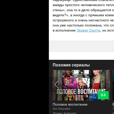
жажды простого человеческого тепл
стены», она то и дело обращается к
видите?», а иногда с прямыми комм
остроумного и очень несчастного че
она уже настолько поломана, что сп
в исполнении
Эндрю Скотта
, но ис
Похожие сериалы
9.1
8.6
ифорникейшн
Половое воспитание
rnication
Sex Education
T
а, Комедия
Драма, Комедия