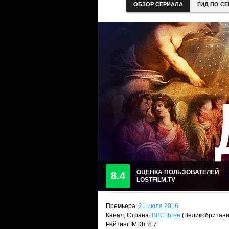
ОБЗОР СЕРИАЛА
ГИД ПО С
ОЦЕНКА ПОЛЬЗОВАТЕЛЕЙ
8.4
LOSTFILM.TV
Премьера:
21 июля 2016
Канал, Страна:
BBC three
(Великобритани
Рейтинг IMDb: 8.7