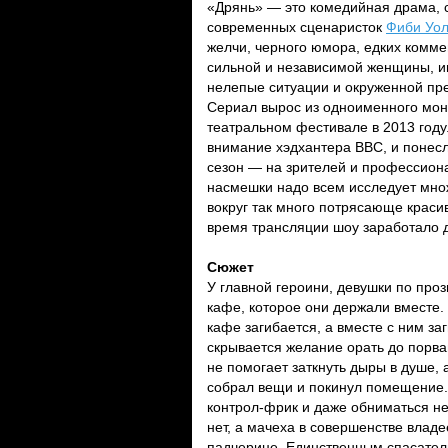
«Дрянь» — это комедийная драма, 
современных сценаристок
Фиби Уо
желчи, черного юмора, едких комме
сильной и независимой женщины, и
нелепые ситуации и окруженной пр
Сериал вырос из одноименного мон
театральном фестивале в 2013 году
внимание хэдхантера ВВС, и понесл
сезон — на зрителей и профессион
насмешки надо всем исследует множ
вокруг так много потрясающе красив
время трансляции шоу заработало дв
Сюжет
У главной героини, девушки по проз
кафе, которое они держали вместе. 
кафе загибается, а вместе с ним з
скрывается желание орать до порв
не помогает заткнуть дыры в душе,
собрал вещи и покинул помещение. 
контрол-фрик и даже обниматься не
нет, а мачеха в совершенстве влад
падчерице. Единственным спасател