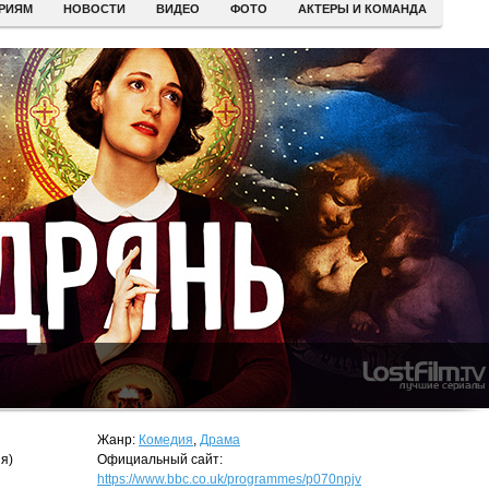
ЕРИЯМ
НОВОСТИ
ВИДЕО
ФОТО
АКТЕРЫ И КОМАНДА
Жанр:
Комедия
,
Драма
я)
Официальный сайт:
https://www.bbc.co.uk/programmes/p070npjv