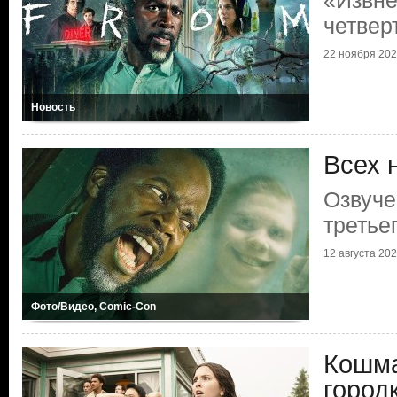
«Извне
четвер
22 ноября 20
Новость
Всех 
Озвуче
третье
12 августа 20
Фото/Видео, Comic-Con
Кошм
город