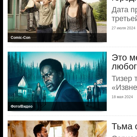
Дата п
третье
27 июля 2024
Comic-Con
Это м
любог
Тизер 
«Извн
18 мая 2024
Фото/Видео
Тьма 