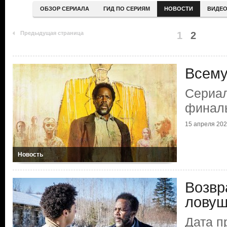
ОБЗОР СЕРИАЛА
ГИД ПО СЕРИЯМ
НОВОСТИ
ВИДЕ
Предыдущая страница
1
2
Всему
Сериал
финал
15 апреля 20
Новость
Возвр
ловуш
Дата п