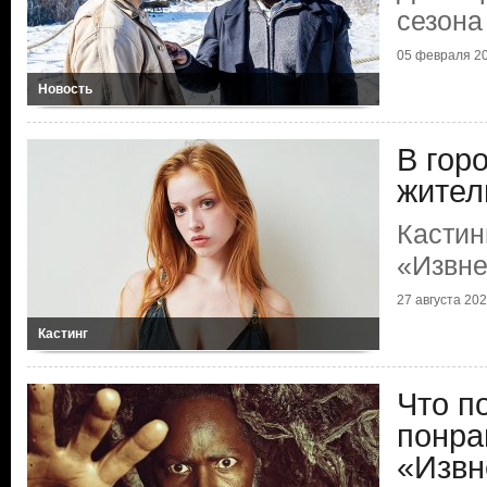
сезона
05 февраля 2
Новость
В гор
жител
Кастин
«Извн
27 августа 20
Кастинг
Что п
понра
«Извн